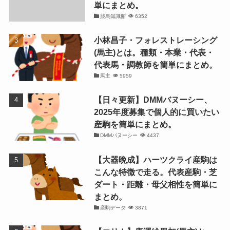
単にまとめ。
競馬知識館
6352
小林昌子・フォレストレーシング
(馬主)とは。種類・本業・代表・
代表馬・調教師を簡単にまとめ。
馬主
5959
【日々更新】DMMバヌーシー、
2025年度募集で個人的に買いたい
産駒を簡単にまとめ。
DMMバヌーシー
4437
【大器晩成】ハーツクライ産駒は
こんな特徴で走る。代表産駒・芝
ダート・距離・母父相性を簡単に
まとめ。
産駒データ
3871