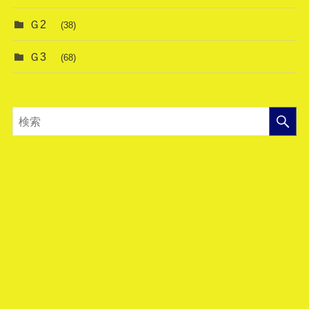
Ｇ2
(38)
Ｇ3
(68)