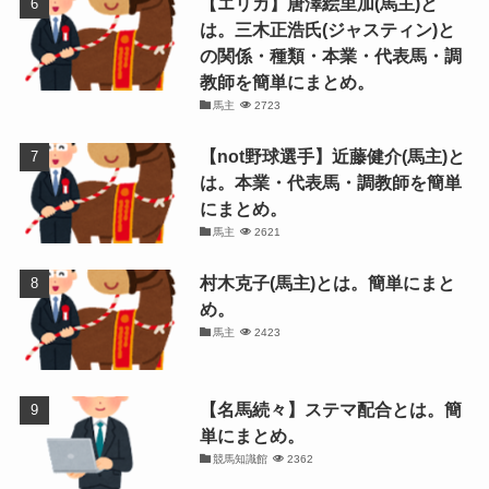
【エリカ】唐澤絵里加(馬主)と
は。三木正浩氏(ジャスティン)と
の関係・種類・本業・代表馬・調
教師を簡単にまとめ。
馬主
2723
【not野球選手】近藤健介(馬主)と
は。本業・代表馬・調教師を簡単
にまとめ。
馬主
2621
村木克子(馬主)とは。簡単にまと
め。
馬主
2423
【名馬続々】ステマ配合とは。簡
単にまとめ。
競馬知識館
2362