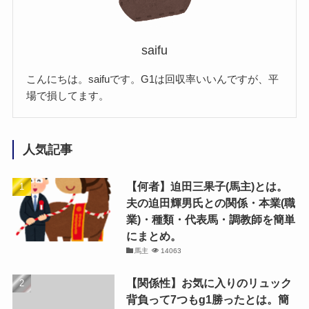
saifu
こんにちは。saifuです。G1は回収率いいんですが、平
場で損してます。
人気記事
【何者】迫田三果子(馬主)とは。
夫の迫田輝男氏との関係・本業(職
業)・種類・代表馬・調教師を簡単
にまとめ。
馬主
14063
【関係性】お気に入りのリュック
背負って7つもg1勝ったとは。簡