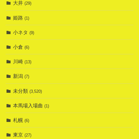
大井
(29)
姫路
(1)
小ネタ
(9)
小倉
(6)
川崎
(13)
新潟
(7)
未分類
(3,520)
本馬場入場曲
(1)
札幌
(6)
東京
(27)