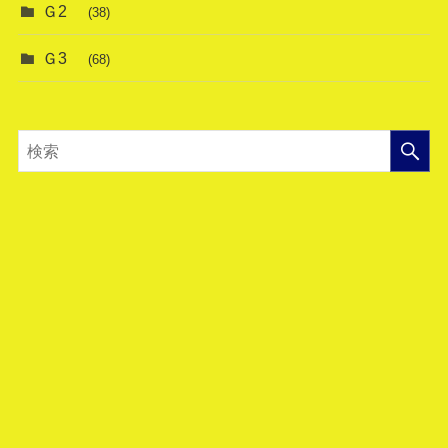
Ｇ2
(38)
Ｇ3
(68)