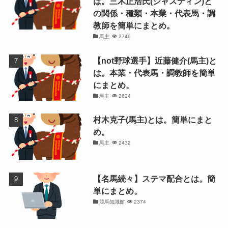
は。三木正浩氏(ジャスティン)と
の関係・種類・本業・代表馬・調
教師を簡単にまとめ。
馬主
2746
【not野球選手】近藤健介(馬主)と
は。本業・代表馬・調教師を簡単
にまとめ。
馬主
2624
村木克子(馬主)とは。簡単にまと
め。
馬主
2432
【名馬続々】ステマ配合とは。簡
単にまとめ。
競馬知識館
2374