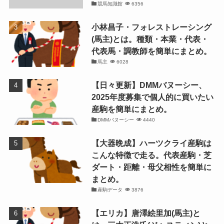
競馬知識館
6356
小林昌子・フォレストレーシング
(馬主)とは。種類・本業・代表・
代表馬・調教師を簡単にまとめ。
馬主
6028
【日々更新】DMMバヌーシー、
2025年度募集で個人的に買いたい
産駒を簡単にまとめ。
DMMバヌーシー
4440
【大器晩成】ハーツクライ産駒は
こんな特徴で走る。代表産駒・芝
ダート・距離・母父相性を簡単に
まとめ。
産駒データ
3876
【エリカ】唐澤絵里加(馬主)と