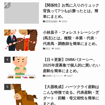
【関係性】お気に入りのリュック
背負って7つもg1勝ったとは。簡
単にまとめ。
競馬知識館
6352
小林昌子・フォレストレーシング
(馬主)とは。種類・本業・代表・
代表馬・調教師を簡単にまとめ。
馬主
5960
【日々更新】DMMバヌーシー、
2025年度募集で個人的に買いたい
産駒を簡単にまとめ。
DMMバヌーシー
4437
【大器晩成】ハーツクライ産駒は
こんな特徴で走る。代表産駒・芝
ダート・距離・母父相性を簡単に
まとめ。