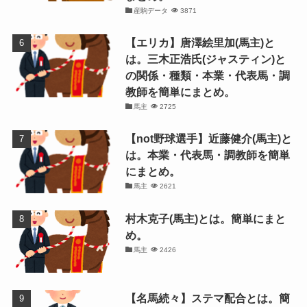
産駒データ
3871
【エリカ】唐澤絵里加(馬主)と
は。三木正浩氏(ジャスティン)と
の関係・種類・本業・代表馬・調
教師を簡単にまとめ。
馬主
2725
【not野球選手】近藤健介(馬主)と
は。本業・代表馬・調教師を簡単
にまとめ。
馬主
2621
村木克子(馬主)とは。簡単にまと
め。
馬主
2426
【名馬続々】ステマ配合とは。簡