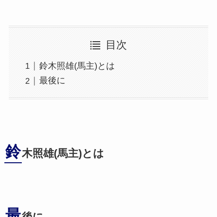
目次
鈴木照雄(馬主)とは
最後に
鈴
木照雄(馬主)とは
最