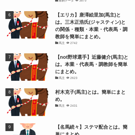
産駒データ
3875
【エリカ】唐澤絵里加(馬主)と
は。三木正浩氏(ジャスティン)と
の関係・種類・本業・代表馬・調
教師を簡単にまとめ。
馬主
2742
【not野球選手】近藤健介(馬主)と
は。本業・代表馬・調教師を簡単
にまとめ。
馬主
2623
村木克子(馬主)とは。簡単にまと
め。
馬主
2431
【名馬続々】ステマ配合とは。簡
単にまとめ。