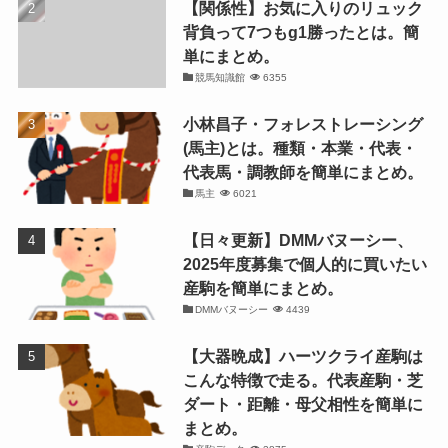
【関係性】お気に入りのリュック
背負って7つもg1勝ったとは。簡
単にまとめ。
競馬知識館
6355
小林昌子・フォレストレーシング
(馬主)とは。種類・本業・代表・
代表馬・調教師を簡単にまとめ。
馬主
6021
【日々更新】DMMバヌーシー、
2025年度募集で個人的に買いたい
産駒を簡単にまとめ。
DMMバヌーシー
4439
【大器晩成】ハーツクライ産駒は
こんな特徴で走る。代表産駒・芝
ダート・距離・母父相性を簡単に
まとめ。