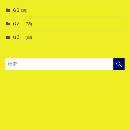
Ｇ1
(39)
Ｇ2
(38)
Ｇ3
(68)