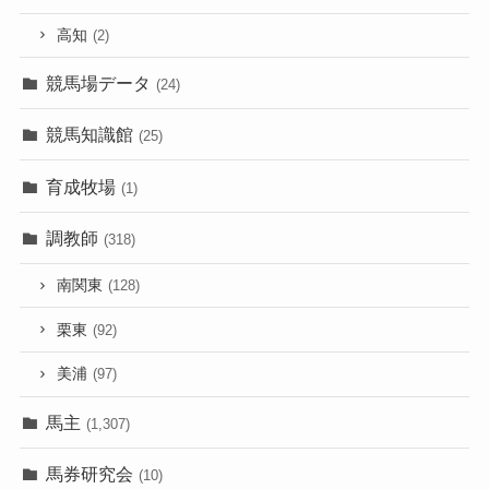
高知
(2)
競馬場データ
(24)
競馬知識館
(25)
育成牧場
(1)
調教師
(318)
南関東
(128)
栗東
(92)
美浦
(97)
馬主
(1,307)
馬券研究会
(10)