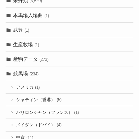
未分類
(3,520)
本馬場入場曲
(1)
武豊
(1)
生産牧場
(1)
産駒データ
(273)
競馬場
(234)
アメリカ
(1)
シャティン（香港）
(5)
パリロンシャン（フランス）
(1)
メイダン（ドバイ）
(4)
中京
(11)