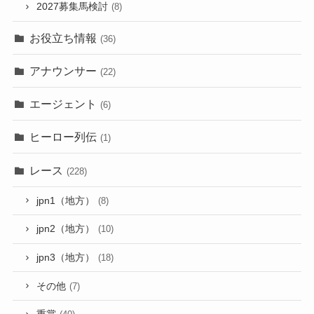
2027募集馬検討
(8)
お役立ち情報
(36)
アナウンサー
(22)
エージェント
(6)
ヒーロー列伝
(1)
レース
(228)
jpn1（地方）
(8)
jpn2（地方）
(10)
jpn3（地方）
(18)
その他
(7)