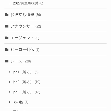
2027募集馬検討
(8)
お役立ち情報
(36)
アナウンサー
(22)
エージェント
(6)
ヒーロー列伝
(1)
レース
(228)
jpn1（地方）
(8)
jpn2（地方）
(10)
jpn3（地方）
(18)
その他
(7)