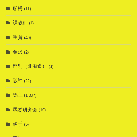
船橋
(11)
調教師
(1)
重賞
(40)
金沢
(2)
門別（北海道）
(3)
阪神
(22)
馬主
(1,307)
馬券研究会
(10)
騎手
(5)