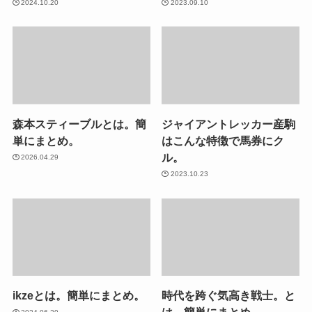
2024.10.20
2023.09.10
森本スティーブルとは。簡
ジャイアントレッカー産駒
単にまとめ。
はこんな特徴で馬券にク
ル。
2026.04.29
2023.10.23
ikzeとは。簡単にまとめ。
時代を跨ぐ気高き戦士。と