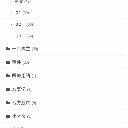
重賞
(40)
Ｇ1
(39)
Ｇ2
(38)
Ｇ3
(68)
一口馬主
(68)
事件
(26)
医療用語
(1)
名実況
(1)
地方競馬
(8)
小ネタ
(9)