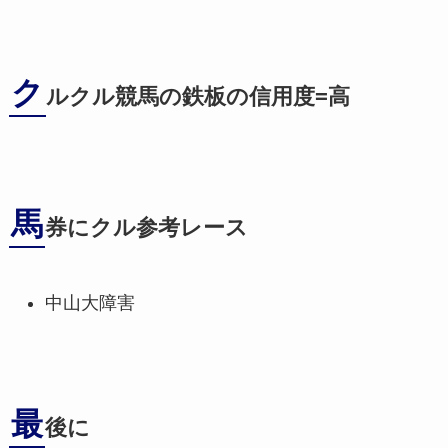
ク
ルクル競馬の鉄板の信用度=高
馬
券にクル参考レース
中山大障害
最
後に