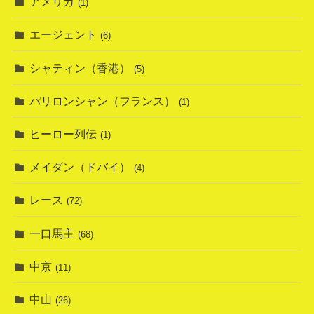
アメリカ
(1)
エージェント
(6)
シャティン（香港）
(5)
パリロンシャン（フランス）
(1)
ヒーロー列伝
(1)
メイダン（ドバイ）
(4)
レース
(72)
一口馬主
(68)
中京
(11)
中山
(26)