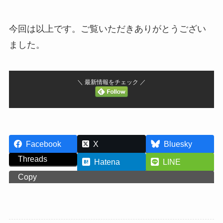
今回は以上です。ご覧いただきありがとうござい
ました。
＼ 最新情報をチェック ／
Facebook
X
Bluesky
Threads
Hatena
LINE
Copy