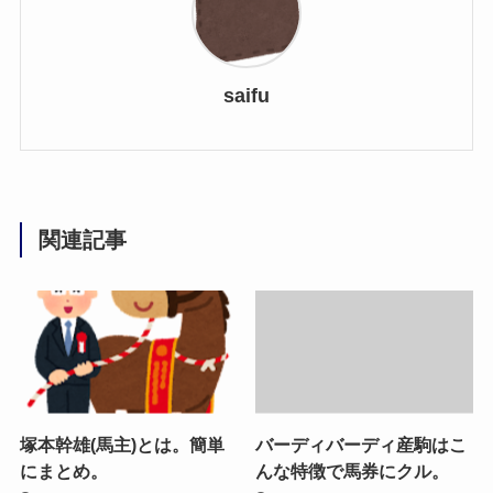
saifu
関連記事
塚本幹雄(馬主)とは。簡単
バーディバーディ産駒はこ
にまとめ。
んな特徴で馬券にクル。