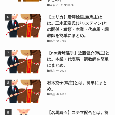
産駒データ
3876
【エリカ】唐澤絵里加(馬主)と
は。三木正浩氏(ジャスティン)と
の関係・種類・本業・代表馬・調
教師を簡単にまとめ。
馬主
2746
【not野球選手】近藤健介(馬主)と
は。本業・代表馬・調教師を簡単
にまとめ。
馬主
2624
村木克子(馬主)とは。簡単にまと
め。
馬主
2432
【名馬続々】ステマ配合とは。簡