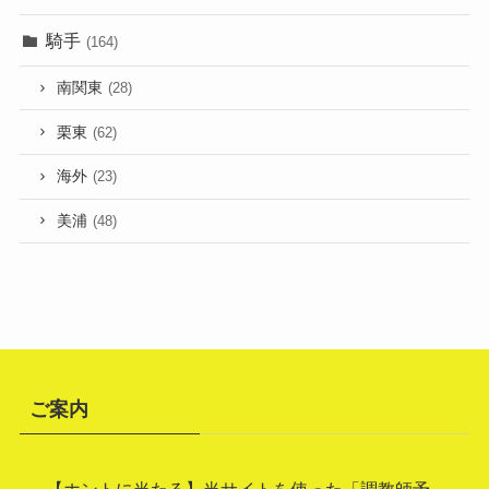
騎手
(164)
南関東
(28)
栗東
(62)
海外
(23)
美浦
(48)
ご案内