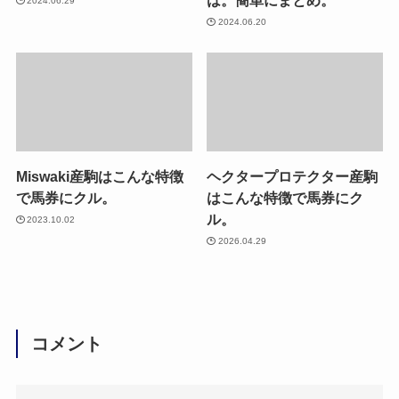
は。簡単にまとめ。
2024.06.29
2024.06.20
Miswaki産駒はこんな特徴
ヘクタープロテクター産駒
で馬券にクル。
はこんな特徴で馬券にク
ル。
2023.10.02
2026.04.29
コメント