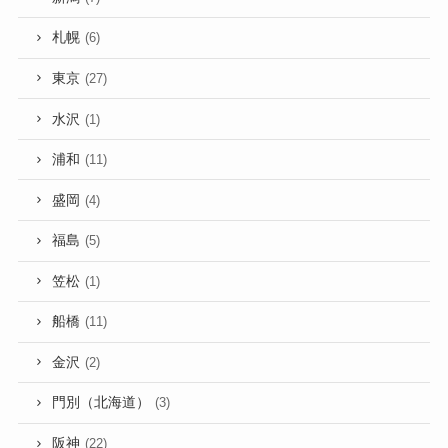
札幌
(6)
東京
(27)
水沢
(1)
浦和
(11)
盛岡
(4)
福島
(5)
笠松
(1)
船橋
(11)
金沢
(2)
門別（北海道）
(3)
阪神
(22)