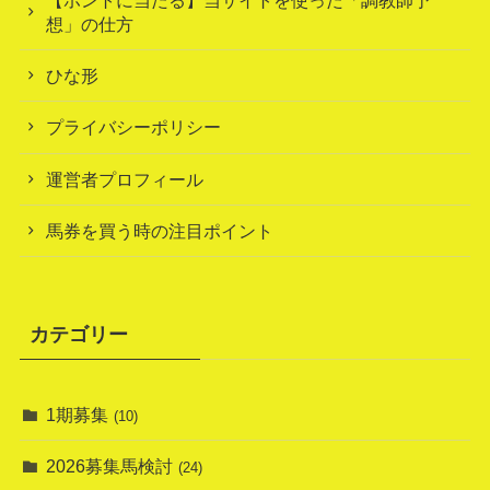
【ホントに当たる】当サイトを使った「調教師予
想」の仕方
ひな形
プライバシーポリシー
運営者プロフィール
馬券を買う時の注目ポイント
カテゴリー
1期募集
(10)
2026募集馬検討
(24)