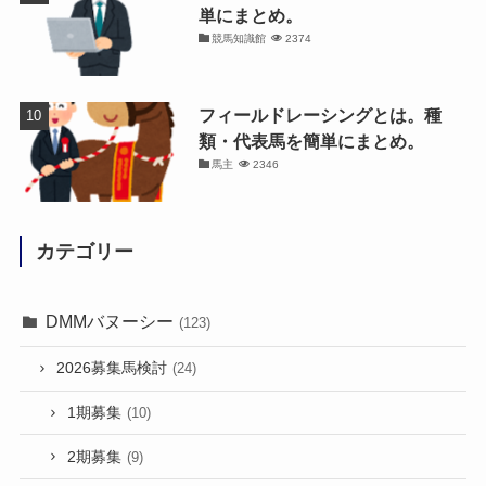
単にまとめ。
競馬知識館
2374
フィールドレーシングとは。種
類・代表馬を簡単にまとめ。
馬主
2346
カテゴリー
DMMバヌーシー
(123)
2026募集馬検討
(24)
1期募集
(10)
2期募集
(9)