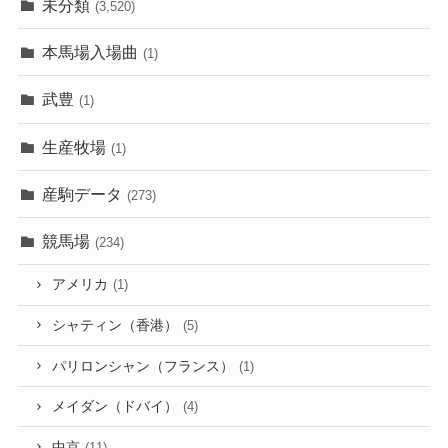
未分類
(3,520)
本馬場入場曲
(1)
武豊
(1)
生産牧場
(1)
産駒データ
(273)
競馬場
(234)
アメリカ
(1)
シャティン（香港）
(5)
パリロンシャン（フランス）
(1)
メイダン（ドバイ）
(4)
中京
(11)