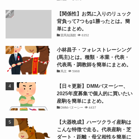
【関係性】お気に入りのリュック
背負って7つもg1勝ったとは。簡
単にまとめ。
競馬知識館
6352
小林昌子・フォレストレーシング
(馬主)とは。種類・本業・代表・
代表馬・調教師を簡単にまとめ。
馬主
5968
【日々更新】DMMバヌーシー、
2025年度募集で個人的に買いたい
産駒を簡単にまとめ。
DMMバヌーシー
4437
【大器晩成】ハーツクライ産駒は
こんな特徴で走る。代表産駒・芝
ダート・距離・母父相性を簡単に