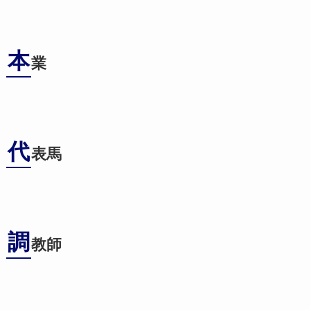
本
業
代
表馬
調
教師