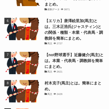
まとめ。
産駒データ
3871
【エリカ】唐澤絵里加(馬主)と
は。三木正浩氏(ジャスティン)と
の関係・種類・本業・代表馬・調
教師を簡単にまとめ。
馬主
2727
【not野球選手】近藤健介(馬主)と
は。本業・代表馬・調教師を簡単
にまとめ。
馬主
2621
村木克子(馬主)とは。簡単にまと
め。
馬主
2426