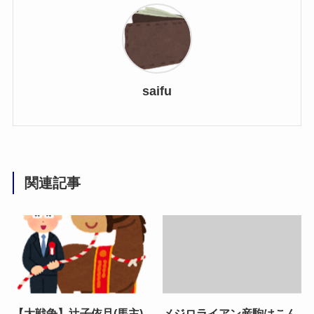
saifu
関連記事
【大戦争】辻子依旦(馬主)
メジロライアン産駒はこん