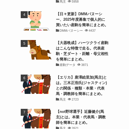
馬主
5958
【日々更新】DMMバヌーシ
ー、2025年度募集で個人的に
買いたい産駒を簡単にまとめ。
DMMバヌーシー
4437
【大器晩成】ハーツクライ産駒
はこんな特徴で走る。代表産
駒・芝ダート・距離・母父相性
を簡単にまとめ。
産駒データ
3871
【エリカ】唐澤絵里加(馬主)と
は。三木正浩氏(ジャスティン)
との関係・種類・本業・代表
馬・調教師を簡単にまとめ。
馬主
2723
【not野球選手】近藤健介(馬
主)とは。本業・代表馬・調教
師を簡単にまとめ。
馬主
2621