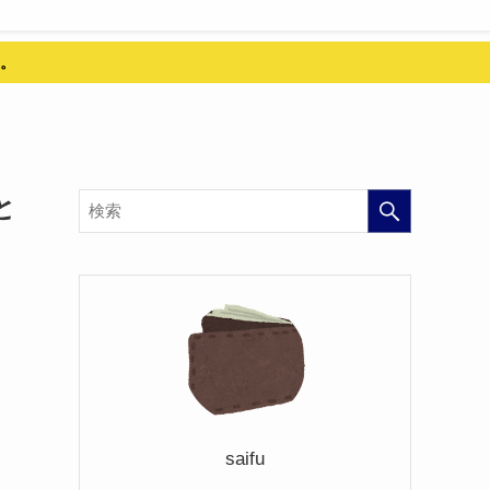
。
と
saifu