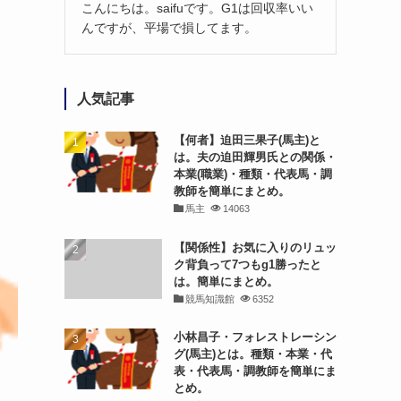
こんにちは。saifuです。G1は回収率いい
んですが、平場で損してます。
人気記事
【何者】迫田三果子(馬主)と
は。夫の迫田輝男氏との関係・
本業(職業)・種類・代表馬・調
教師を簡単にまとめ。
馬主
14063
【関係性】お気に入りのリュッ
ク背負って7つもg1勝ったと
は。簡単にまとめ。
競馬知識館
6352
小林昌子・フォレストレーシン
グ(馬主)とは。種類・本業・代
表・代表馬・調教師を簡単にま
とめ。