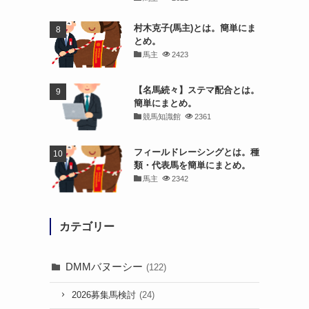
村木克子(馬主)とは。簡単にま
とめ。
馬主
2423
【名馬続々】ステマ配合とは。
簡単にまとめ。
競馬知識館
2361
フィールドレーシングとは。種
類・代表馬を簡単にまとめ。
馬主
2342
カテゴリー
DMMバヌーシー
(122)
2026募集馬検討
(24)