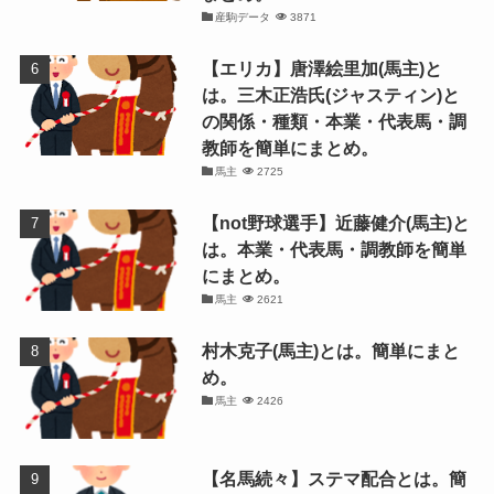
産駒データ
3871
【エリカ】唐澤絵里加(馬主)と
は。三木正浩氏(ジャスティン)と
の関係・種類・本業・代表馬・調
教師を簡単にまとめ。
馬主
2725
【not野球選手】近藤健介(馬主)と
は。本業・代表馬・調教師を簡単
にまとめ。
馬主
2621
村木克子(馬主)とは。簡単にまと
め。
馬主
2426
【名馬続々】ステマ配合とは。簡