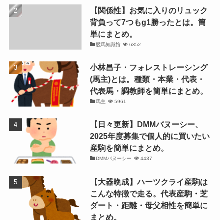
【関係性】お気に入りのリュック
背負って7つもg1勝ったとは。簡
単にまとめ。
競馬知識館
6352
小林昌子・フォレストレーシング
(馬主)とは。種類・本業・代表・
代表馬・調教師を簡単にまとめ。
馬主
5961
【日々更新】DMMバヌーシー、
2025年度募集で個人的に買いたい
産駒を簡単にまとめ。
DMMバヌーシー
4437
【大器晩成】ハーツクライ産駒は
こんな特徴で走る。代表産駒・芝
ダート・距離・母父相性を簡単に
まとめ。