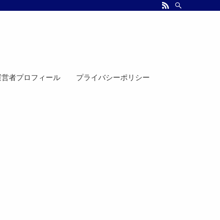
運営者プロフィール
プライバシーポリシー