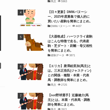
馬主
5963
【日々更新】DMMバヌーシ
ー、2025年度募集で個人的に
買いたい産駒を簡単にまとめ。
DMMバヌーシー
4437
【大器晩成】ハーツクライ産駒
はこんな特徴で走る。代表産
駒・芝ダート・距離・母父相性
を簡単にまとめ。
産駒データ
3871
【エリカ】唐澤絵里加(馬主)と
は。三木正浩氏(ジャスティン)
との関係・種類・本業・代表
馬・調教師を簡単にまとめ。
馬主
2725
【not野球選手】近藤健介(馬
主)とは。本業・代表馬・調教
師を簡単にまとめ。
馬主
2621