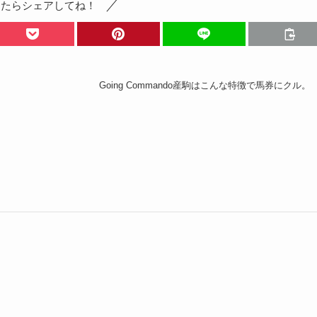
ったらシェアしてね！
Going Commando産駒はこんな特徴で馬券にクル。