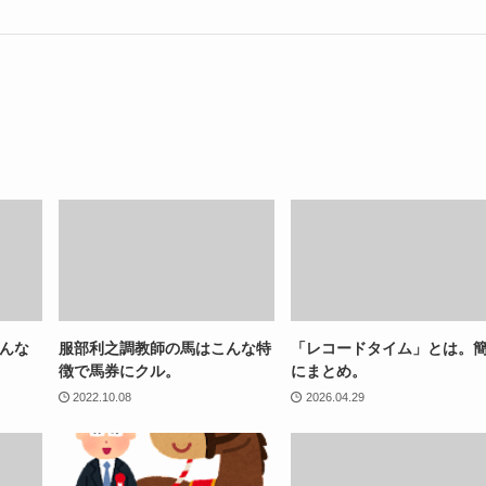
こんな
服部利之調教師の馬はこんな特
「レコードタイム」とは。
徴で馬券にクル。
にまとめ。
2022.10.08
2026.04.29