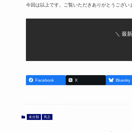
今回は以上です。ご覧いただきありがとうござい
＼ 最
Facebook
X
Bluesky
未分類
馬主