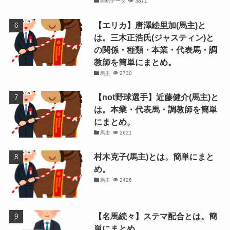
産駒データ
3871
【エリカ】唐澤絵里加(馬主)と
は。三木正浩氏(ジャスティン)と
の関係・種類・本業・代表馬・調
教師を簡単にまとめ。
馬主
2730
【not野球選手】近藤健介(馬主)と
は。本業・代表馬・調教師を簡単
にまとめ。
馬主
2621
村木克子(馬主)とは。簡単にまと
め。
馬主
2426
【名馬続々】ステマ配合とは。簡
単にまとめ。