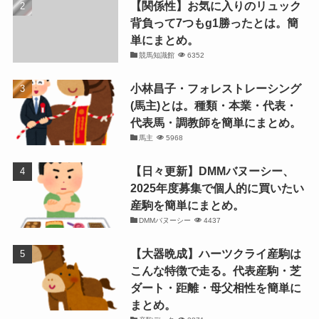
【関係性】お気に入りのリュック
背負って7つもg1勝ったとは。簡
単にまとめ。
競馬知識館
6352
小林昌子・フォレストレーシング
(馬主)とは。種類・本業・代表・
代表馬・調教師を簡単にまとめ。
馬主
5968
【日々更新】DMMバヌーシー、
2025年度募集で個人的に買いたい
産駒を簡単にまとめ。
DMMバヌーシー
4437
【大器晩成】ハーツクライ産駒は
こんな特徴で走る。代表産駒・芝
ダート・距離・母父相性を簡単に
まとめ。