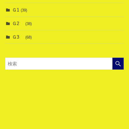
Ｇ1
(39)
Ｇ2
(38)
Ｇ3
(68)