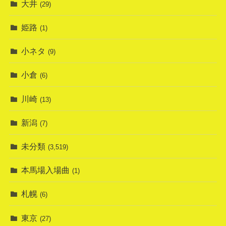
大井
(29)
姫路
(1)
小ネタ
(9)
小倉
(6)
川崎
(13)
新潟
(7)
未分類
(3,519)
本馬場入場曲
(1)
札幌
(6)
東京
(27)