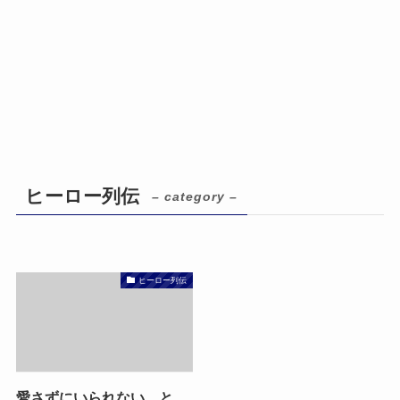
ヒーロー列伝
– category –
ヒーロー列伝
愛さずにいられない。と