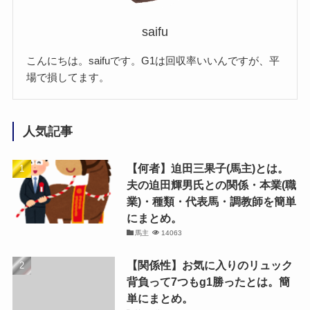
saifu
こんにちは。saifuです。G1は回収率いいんですが、平
場で損してます。
人気記事
【何者】迫田三果子(馬主)とは。
夫の迫田輝男氏との関係・本業(職
業)・種類・代表馬・調教師を簡単
にまとめ。
馬主
14063
【関係性】お気に入りのリュック
背負って7つもg1勝ったとは。簡
単にまとめ。