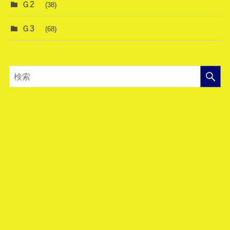
Ｇ2
(38)
Ｇ3
(68)