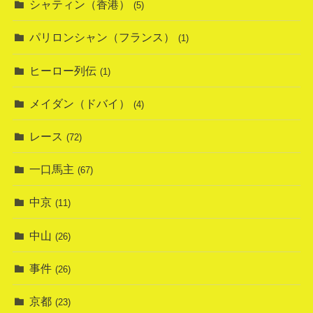
シャティン（香港）
(5)
パリロンシャン（フランス）
(1)
ヒーロー列伝
(1)
メイダン（ドバイ）
(4)
レース
(72)
一口馬主
(67)
中京
(11)
中山
(26)
事件
(26)
京都
(23)