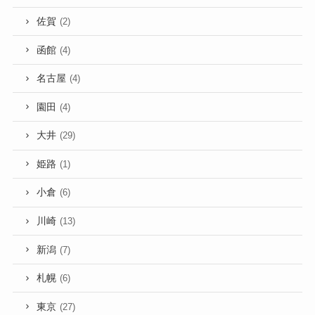
佐賀
(2)
函館
(4)
名古屋
(4)
園田
(4)
大井
(29)
姫路
(1)
小倉
(6)
川崎
(13)
新潟
(7)
札幌
(6)
東京
(27)