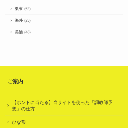
栗東
(62)
海外
(23)
美浦
(48)
ご案内
【ホントに当たる】当サイトを使った「調教師予
想」の仕方
ひな形