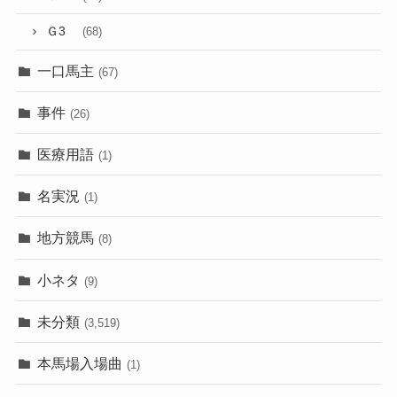
Ｇ3
(68)
一口馬主
(67)
事件
(26)
医療用語
(1)
名実況
(1)
地方競馬
(8)
小ネタ
(9)
未分類
(3,519)
本馬場入場曲
(1)