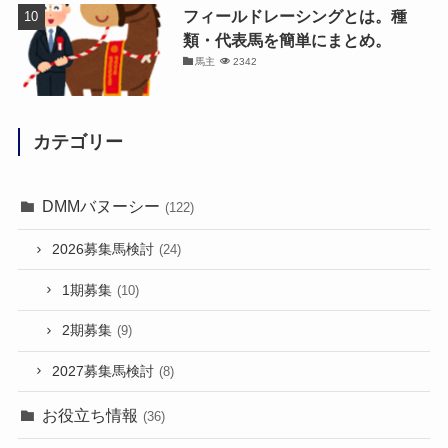
フィールドレーシングとは。種
類・代表馬を簡単にまとめ。
馬主
2342
カテゴリー
DMMバヌーシー
(122)
2026募集馬検討
(24)
1期募集
(10)
2期募集
(9)
2027募集馬検討
(8)
お役立ち情報
(36)