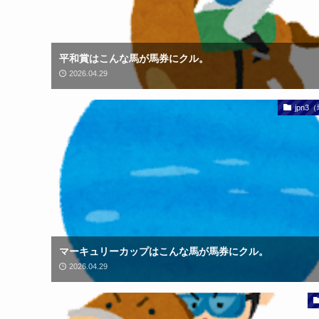
平和賞はこんな馬が馬券にクル。
2026.04.29
jpn3
マーキュリーカップはこんな馬が馬券にクル。
2026.04.29