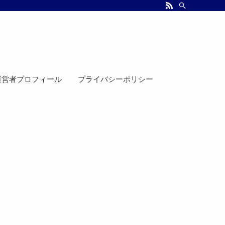
運営者プロフィール
プライバシーポリシー