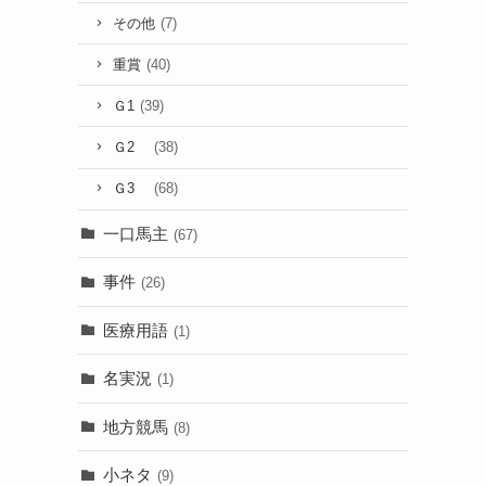
その他
(7)
重賞
(40)
Ｇ1
(39)
Ｇ2
(38)
Ｇ3
(68)
一口馬主
(67)
事件
(26)
医療用語
(1)
名実況
(1)
地方競馬
(8)
小ネタ
(9)