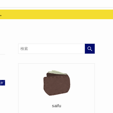
。
大井
saifu