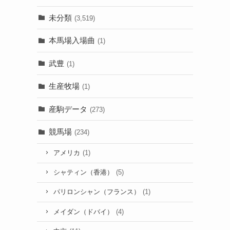
未分類
(3,519)
本馬場入場曲
(1)
武豊
(1)
生産牧場
(1)
産駒データ
(273)
競馬場
(234)
アメリカ
(1)
シャティン（香港）
(5)
パリロンシャン（フランス）
(1)
メイダン（ドバイ）
(4)