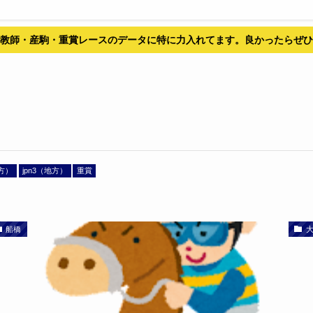
教師・産駒・重賞レースのデータに特に力入れてます。良かったらぜひ
地方）
jpn3（地方）
重賞
船橋