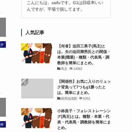
こんにちは。saifuです。G1は回収率いい
んですが、平場で損してます。
人気記事
大井
【何者】迫田三果子(馬主)と
は。夫の迫田輝男氏との関係・
本業(職業)・種類・代表馬・調
教師を簡単にまとめ。
馬主
14062
【関係性】お気に入りのリュッ
ク背負って7つもg1勝ったと
は。簡単にまとめ。
競馬知識館
6352
小林昌子・フォレストレーシン
グ(馬主)とは。種類・本業・代
表・代表馬・調教師を簡単にま
川崎
とめ。