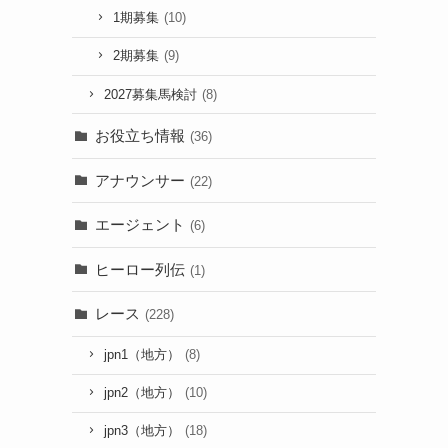
1期募集
(10)
2期募集
(9)
2027募集馬検討
(8)
お役立ち情報
(36)
アナウンサー
(22)
エージェント
(6)
ヒーロー列伝
(1)
レース
(228)
jpn1（地方）
(8)
jpn2（地方）
(10)
jpn3（地方）
(18)