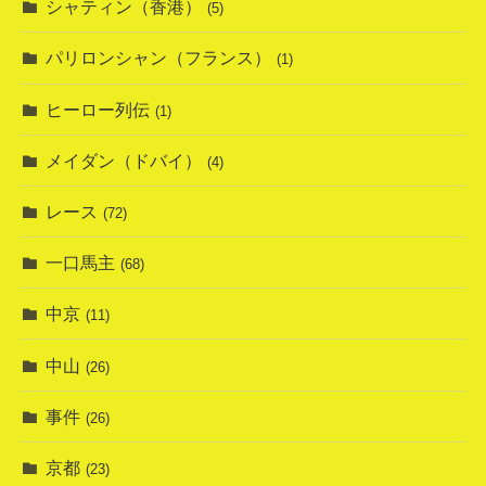
シャティン（香港）
(5)
パリロンシャン（フランス）
(1)
ヒーロー列伝
(1)
メイダン（ドバイ）
(4)
レース
(72)
一口馬主
(68)
中京
(11)
中山
(26)
事件
(26)
京都
(23)