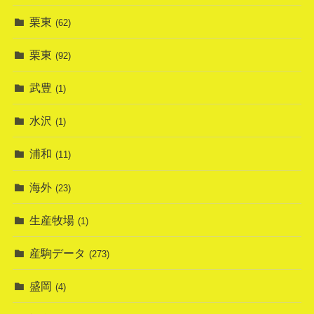
栗東
(62)
栗東
(92)
武豊
(1)
水沢
(1)
浦和
(11)
海外
(23)
生産牧場
(1)
産駒データ
(273)
盛岡
(4)