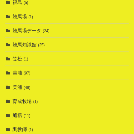
福島
(5)
競馬場
(1)
競馬場データ
(24)
競馬知識館
(25)
笠松
(1)
美浦
(97)
美浦
(48)
育成牧場
(1)
船橋
(11)
調教師
(1)