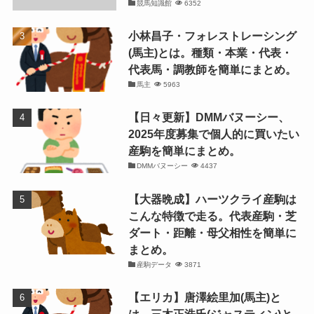
競馬知識館
6352
小林昌子・フォレストレーシング
(馬主)とは。種類・本業・代表・
代表馬・調教師を簡単にまとめ。
馬主
5963
【日々更新】DMMバヌーシー、
2025年度募集で個人的に買いたい
産駒を簡単にまとめ。
DMMバヌーシー
4437
【大器晩成】ハーツクライ産駒は
こんな特徴で走る。代表産駒・芝
ダート・距離・母父相性を簡単に
まとめ。
産駒データ
3871
【エリカ】唐澤絵里加(馬主)と
は。三木正浩氏(ジャスティン)と