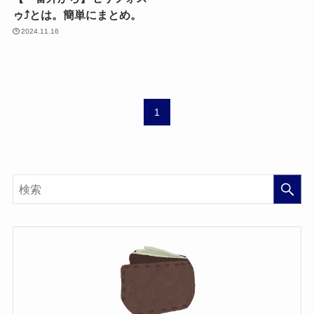
ゥ⤴︎とは。簡単にまとめ。
2024.11.16
1