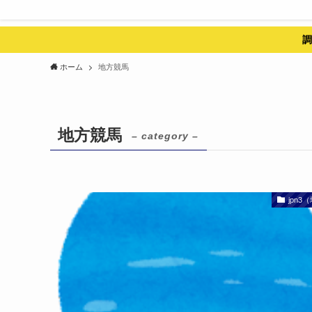
調
ホーム
地方競馬
地方競馬
– category –
jpn3