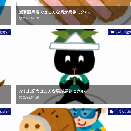
浦和競馬場ではこんな馬が馬券にクル。
2022.07.20
（地方）
jpn1（地
かしわ記念はこんな馬が馬券にクル。
2022.04.29
（地方）
お役立ち