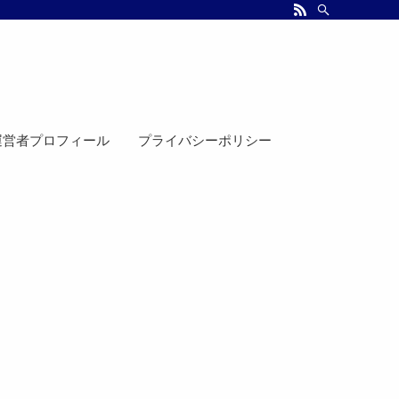
運営者プロフィール
プライバシーポリシー