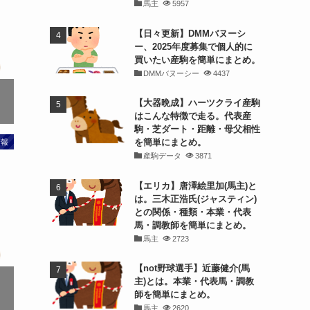
馬主
5957
【日々更新】DMMバヌーシ
ー、2025年度募集で個人的に
買いたい産駒を簡単にまとめ。
DMMバヌーシー
4437
【大器晩成】ハーツクライ産駒
はこんな特徴で走る。代表産
駒・芝ダート・距離・母父相性
を簡単にまとめ。
情報
産駒データ
3871
【エリカ】唐澤絵里加(馬主)と
は。三木正浩氏(ジャスティン)
との関係・種類・本業・代表
馬・調教師を簡単にまとめ。
馬主
2723
【not野球選手】近藤健介(馬
主)とは。本業・代表馬・調教
師を簡単にまとめ。
馬主
2620