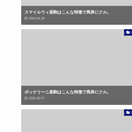
スマイルウィ産駒はこんな特徴で馬券にクル。
2026.04.29
ボッケリーニ産駒はこんな特徴で馬券にクル。
2025.08.07