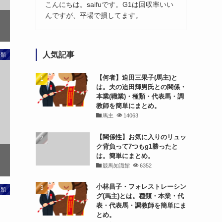
こんにちは。saifuです。G1は回収率いい
んですが、平場で損してます。
人気記事
分類
【何者】迫田三果子(馬主)と
は。夫の迫田輝男氏との関係・
本業(職業)・種類・代表馬・調
教師を簡単にまとめ。
馬主
14063
【関係性】お気に入りのリュッ
ク背負って7つもg1勝ったと
は。簡単にまとめ。
競馬知識館
6352
小林昌子・フォレストレーシン
分類
グ(馬主)とは。種類・本業・代
表・代表馬・調教師を簡単にま
とめ。