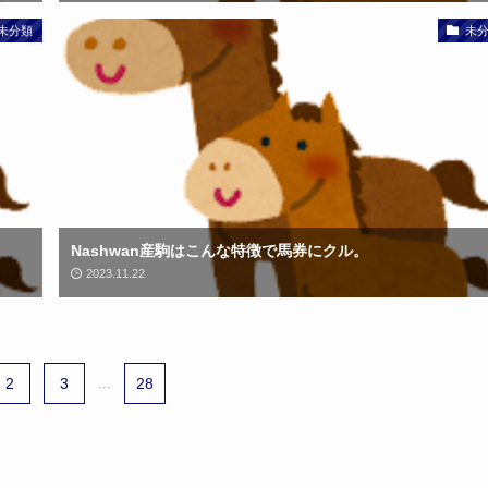
未分類
未
Nashwan産駒はこんな特徴で馬券にクル。
2023.11.22
2
3
...
28