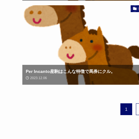
Per Incanto産駒はこんな特徴で馬券にクル。
2023.12.06
1