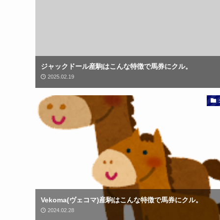
ジャックドール産駒はこんな特徴で馬券にクル。
2025.02.19
Vekoma(ヴェコマ)産駒はこんな特徴で馬券にクル。
2024.02.28