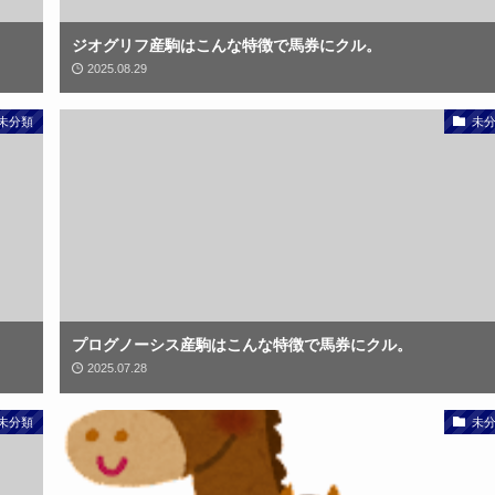
ジオグリフ産駒はこんな特徴で馬券にクル。
2025.08.29
未分類
未
プログノーシス産駒はこんな特徴で馬券にクル。
2025.07.28
未分類
未