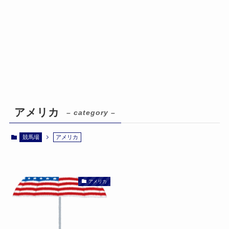
アメリカ
– category –
競馬場
アメリカ
アメリカ