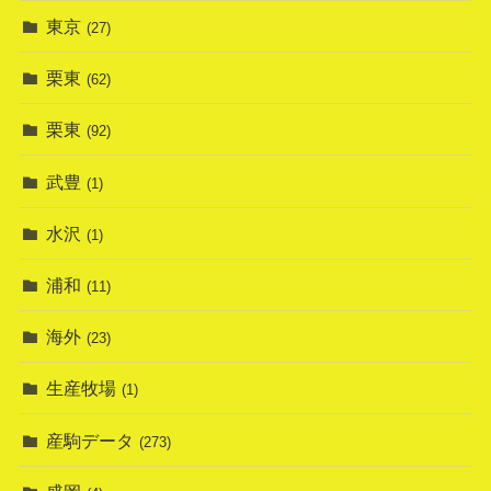
東京
(27)
栗東
(62)
栗東
(92)
武豊
(1)
水沢
(1)
浦和
(11)
海外
(23)
生産牧場
(1)
産駒データ
(273)