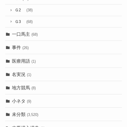
Ｇ2
(38)
Ｇ3
(68)
一口馬主
(68)
事件
(26)
医療用語
(1)
名実況
(1)
地方競馬
(8)
小ネタ
(9)
未分類
(3,520)