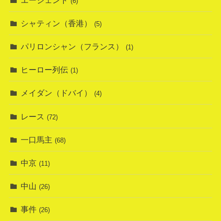
(6)
シャティン（香港）
(5)
パリロンシャン（フランス）
(1)
ヒーロー列伝
(1)
メイダン（ドバイ）
(4)
レース
(72)
一口馬主
(68)
中京
(11)
中山
(26)
事件
(26)