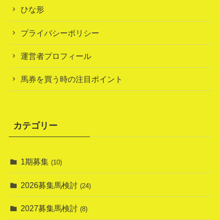
ひな形
プライバシーポリシー
運営者プロフィール
馬券を買う時の注目ポイント
カテゴリー
1期募集
(10)
2026募集馬検討
(24)
2027募集馬検討
(8)