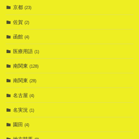
京都
(23)
佐賀
(2)
函館
(4)
医療用語
(1)
南関東
(128)
南関東
(28)
名古屋
(4)
名実況
(1)
園田
(4)