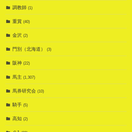
調教師
(1)
重賞
(40)
金沢
(2)
門別（北海道）
(3)
阪神
(22)
馬主
(1,307)
馬券研究会
(10)
騎手
(5)
高知
(2)