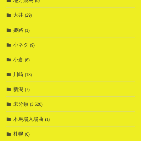
地方競馬
(8)
大井
(29)
姫路
(1)
小ネタ
(9)
小倉
(6)
川崎
(13)
新潟
(7)
未分類
(3,520)
本馬場入場曲
(1)
札幌
(6)