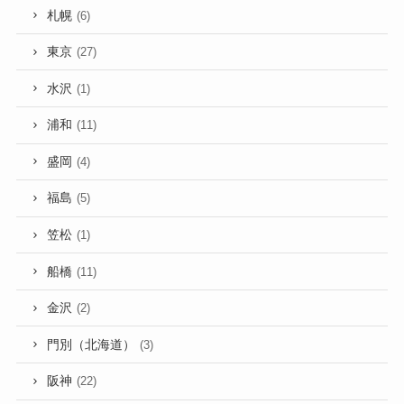
札幌
(6)
東京
(27)
水沢
(1)
浦和
(11)
盛岡
(4)
福島
(5)
笠松
(1)
船橋
(11)
金沢
(2)
門別（北海道）
(3)
阪神
(22)