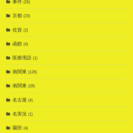
事件
(26)
京都
(23)
佐賀
(2)
函館
(4)
医療用語
(1)
南関東
(128)
南関東
(28)
名古屋
(4)
名実況
(1)
園田
(4)