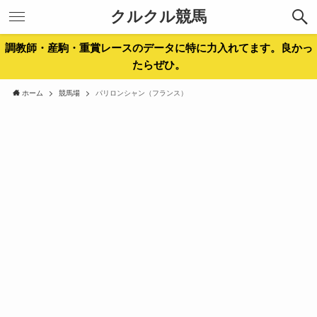
クルクル競馬
調教師・産駒・重賞レースのデータに特に力入れてます。良かっ
たらぜひ。
ホーム
競馬場
パリロンシャン（フランス）