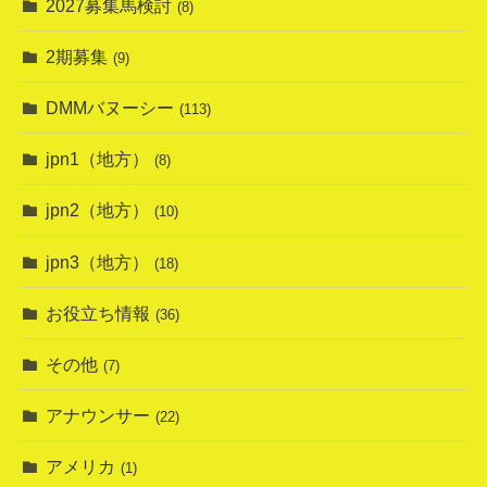
2027募集馬検討
(8)
2期募集
(9)
DMMバヌーシー
(113)
jpn1（地方）
(8)
jpn2（地方）
(10)
jpn3（地方）
(18)
お役立ち情報
(36)
その他
(7)
アナウンサー
(22)
アメリカ
(1)