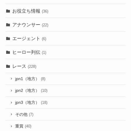
お役立ち情報
(36)
アナウンサー
(22)
エージェント
(6)
ヒーロー列伝
(1)
レース
(228)
jpn1（地方）
(8)
jpn2（地方）
(10)
jpn3（地方）
(18)
その他
(7)
重賞
(40)