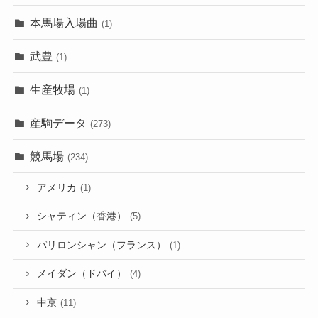
本馬場入場曲
(1)
武豊
(1)
生産牧場
(1)
産駒データ
(273)
競馬場
(234)
アメリカ
(1)
シャティン（香港）
(5)
パリロンシャン（フランス）
(1)
メイダン（ドバイ）
(4)
中京
(11)