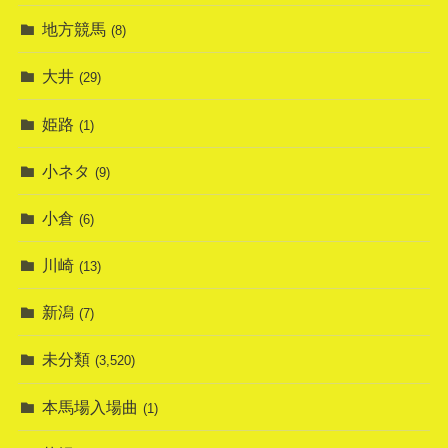
地方競馬
(8)
大井
(29)
姫路
(1)
小ネタ
(9)
小倉
(6)
川崎
(13)
新潟
(7)
未分類
(3,520)
本馬場入場曲
(1)