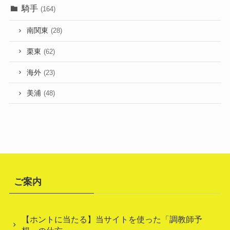
騎手
(164)
南関東
(28)
栗東
(62)
海外
(23)
美浦
(48)
ご案内
【ホントに当たる】当サイトを使った「調教師予