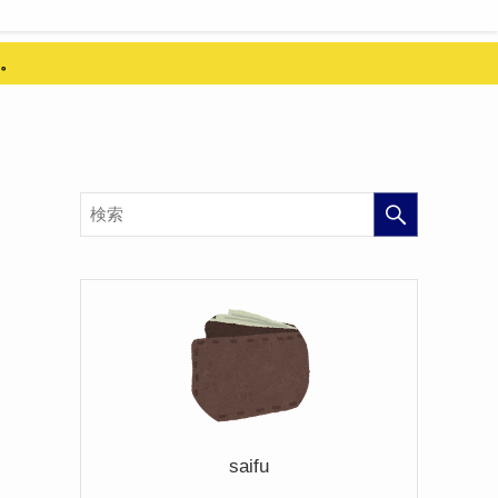
。
saifu