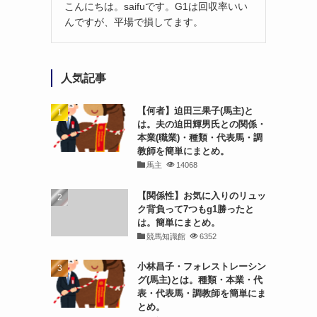
こんにちは。saifuです。G1は回収率いい
んですが、平場で損してます。
人気記事
【何者】迫田三果子(馬主)と
は。夫の迫田輝男氏との関係・
本業(職業)・種類・代表馬・調
教師を簡単にまとめ。
馬主
14068
【関係性】お気に入りのリュッ
ク背負って7つもg1勝ったと
は。簡単にまとめ。
競馬知識館
6352
小林昌子・フォレストレーシン
グ(馬主)とは。種類・本業・代
表・代表馬・調教師を簡単にま
とめ。