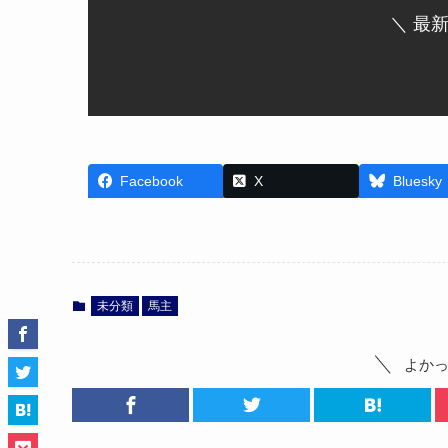
＼ 最
Facebook
X
Bluesky
未分類
馬主
よか