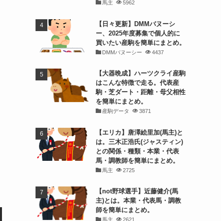
馬主
5962
【日々更新】DMMバヌーシ
ー、2025年度募集で個人的に
買いたい産駒を簡単にまとめ。
DMMバヌーシー
4437
【大器晩成】ハーツクライ産駒
はこんな特徴で走る。代表産
駒・芝ダート・距離・母父相性
を簡単にまとめ。
産駒データ
3871
【エリカ】唐澤絵里加(馬主)と
は。三木正浩氏(ジャスティン)
との関係・種類・本業・代表
馬・調教師を簡単にまとめ。
馬主
2725
【not野球選手】近藤健介(馬
主)とは。本業・代表馬・調教
師を簡単にまとめ。
馬主
2621