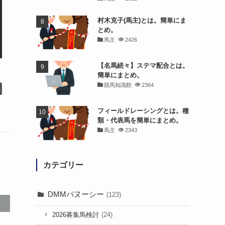
村木克子(馬主)とは。簡単にま
とめ。
馬主
2426
【名馬続々】ステマ配合とは。
簡単にまとめ。
競馬知識館
2364
フィールドレーシングとは。種
類・代表馬を簡単にまとめ。
馬主
2343
カテゴリー
DMMバヌーシー
(123)
2026募集馬検討
(24)