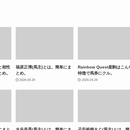
と相性
福原正博(馬主)とは。簡単にま
Rainbow Quest産駒はこん
とめ。
とめ。
特徴で馬券にクル。
2026.04.29
2026.04.29
にまと
水谷昌晃(馬主)とは。簡単にま
子安裕樹ＲＣ(馬主)とは。簡