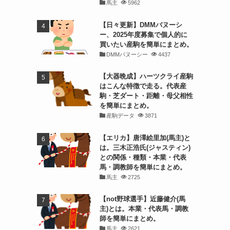
馬主
5962
【日々更新】DMMバヌーシ
ー、2025年度募集で個人的に
買いたい産駒を簡単にまとめ。
DMMバヌーシー
4437
【大器晩成】ハーツクライ産駒
はこんな特徴で走る。代表産
駒・芝ダート・距離・母父相性
を簡単にまとめ。
産駒データ
3871
【エリカ】唐澤絵里加(馬主)と
は。三木正浩氏(ジャスティン)
との関係・種類・本業・代表
馬・調教師を簡単にまとめ。
馬主
2725
【not野球選手】近藤健介(馬
主)とは。本業・代表馬・調教
師を簡単にまとめ。
馬主
2621