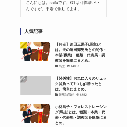
こんにちは。saifuです。G1は回収率いい
んですが、平場で損してます。
人気記事
【何者】迫田三果子(馬主)と
は。夫の迫田輝男氏との関係・
本業(職業)・種類・代表馬・調
教師を簡単にまとめ。
馬主
14067
【関係性】お気に入りのリュッ
ク背負って7つもg1勝ったと
は。簡単にまとめ。
競馬知識館
6352
小林昌子・フォレストレーシン
グ(馬主)とは。種類・本業・代
表・代表馬・調教師を簡単にま
とめ。