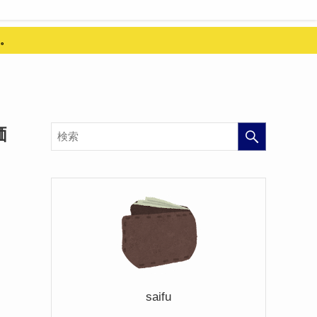
。
価
saifu