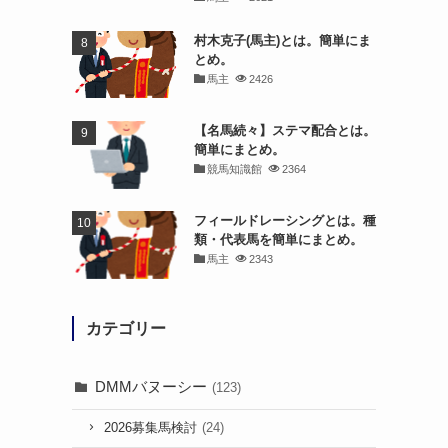
村木克子(馬主)とは。簡単にま
とめ。
馬主
2426
【名馬続々】ステマ配合とは。
簡単にまとめ。
競馬知識館
2364
フィールドレーシングとは。種
類・代表馬を簡単にまとめ。
馬主
2343
カテゴリー
DMMバヌーシー
(123)
2026募集馬検討
(24)