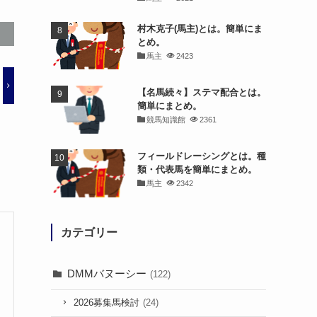
村木克子(馬主)とは。簡単にま
とめ。
馬主
2423
【名馬続々】ステマ配合とは。
簡単にまとめ。
競馬知識館
2361
フィールドレーシングとは。種
類・代表馬を簡単にまとめ。
馬主
2342
カテゴリー
DMMバヌーシー
(122)
2026募集馬検討
(24)