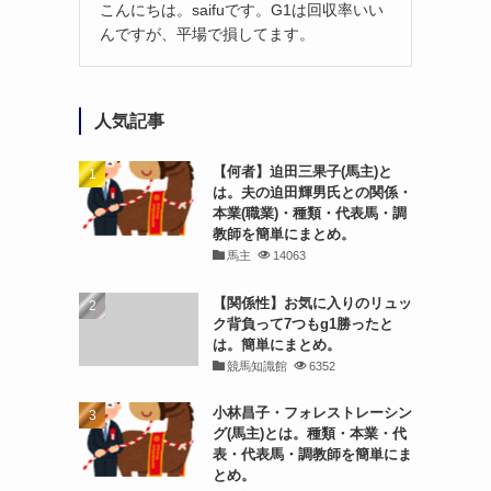
こんにちは。saifuです。G1は回収率いい
んですが、平場で損してます。
人気記事
【何者】迫田三果子(馬主)と
は。夫の迫田輝男氏との関係・
本業(職業)・種類・代表馬・調
教師を簡単にまとめ。
馬主
14063
【関係性】お気に入りのリュッ
ク背負って7つもg1勝ったと
は。簡単にまとめ。
競馬知識館
6352
小林昌子・フォレストレーシン
グ(馬主)とは。種類・本業・代
表・代表馬・調教師を簡単にま
とめ。