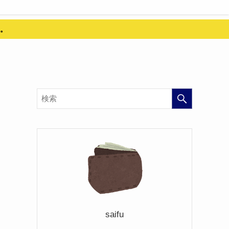
。
saifu