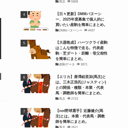
馬主
5958
【日々更新】DMMバヌーシ
ー、2025年度募集で個人的に
買いたい産駒を簡単にまとめ。
DMMバヌーシー
4437
【大器晩成】ハーツクライ産駒
はこんな特徴で走る。代表産
駒・芝ダート・距離・母父相性
を簡単にまとめ。
産駒データ
3871
【エリカ】唐澤絵里加(馬主)と
は。三木正浩氏(ジャスティン)
との関係・種類・本業・代表
馬・調教師を簡単にまとめ。
馬主
2723
【not野球選手】近藤健介(馬
主)とは。本業・代表馬・調教
師を簡単にまとめ。
馬主
2621