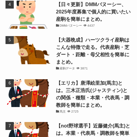
【日々更新】DMMバヌーシー、
2025年度募集で個人的に買いたい
産駒を簡単にまとめ。
DMMバヌーシー
4437
【大器晩成】ハーツクライ産駒は
こんな特徴で走る。代表産駒・芝
ダート・距離・母父相性を簡単に
まとめ。
産駒データ
3871
【エリカ】唐澤絵里加(馬主)と
は。三木正浩氏(ジャスティン)と
の関係・種類・本業・代表馬・調
教師を簡単にまとめ。
馬主
2725
【not野球選手】近藤健介(馬主)と
は。本業・代表馬・調教師を簡単