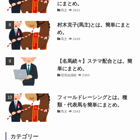
にまとめ。
馬主
2621
村木克子(馬主)とは。簡単にまと
め。
馬主
2426
【名馬続々】ステマ配合とは。簡
単にまとめ。
競馬知識館
2363
フィールドレーシングとは。種
類・代表馬を簡単にまとめ。
馬主
2343
カテゴリー