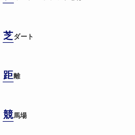
芝
ダート
距
離
競
馬場