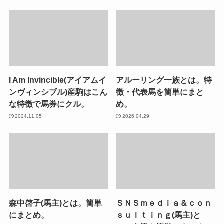
I Am Invincible(アイアムイ
アルーリング一族とは。特
ンヴィンシブル)産駒はこん
徴・代表馬を簡単にまと
な特徴で馬券にクル。
め。
2024.11.05
2026.04.29
森中啓子(馬主)とは。簡単
ＳＮＳｍｅｄｉａ＆ｃｏｎ
にまとめ。
ｓｕｌｔｉｎｇ(馬主)と