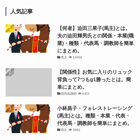
人気記事
【何者】迫田三果子(馬主)とは。
夫の迫田輝男氏との関係・本業(職
業)・種類・代表馬・調教師を簡単
にまとめ。
馬主
14066
【関係性】お気に入りのリュック
背負って7つもg1勝ったとは。簡
単にまとめ。
競馬知識館
6352
小林昌子・フォレストレーシング
(馬主)とは。種類・本業・代表・
代表馬・調教師を簡単にまとめ。
馬主
5962