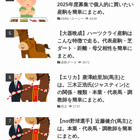
2025年度募集で個人的に買いたい
産駒を簡単にまとめ。
DMMバヌーシー
4438
【大器晩成】ハーツクライ産駒は
こんな特徴で走る。代表産駒・芝
ダート・距離・母父相性を簡単に
まとめ。
産駒データ
3872
【エリカ】唐澤絵里加(馬主)と
は。三木正浩氏(ジャスティン)と
の関係・種類・本業・代表馬・調
教師を簡単にまとめ。
馬主
2737
【not野球選手】近藤健介(馬主)と
は。本業・代表馬・調教師を簡単
にまとめ。