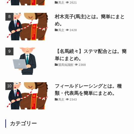
馬主
2621
村木克子(馬主)とは。簡単にまと
め。
馬主
2428
【名馬続々】ステマ配合とは。簡
単にまとめ。
競馬知識館
2368
フィールドレーシングとは。種
類・代表馬を簡単にまとめ。
馬主
2343
カテゴリー