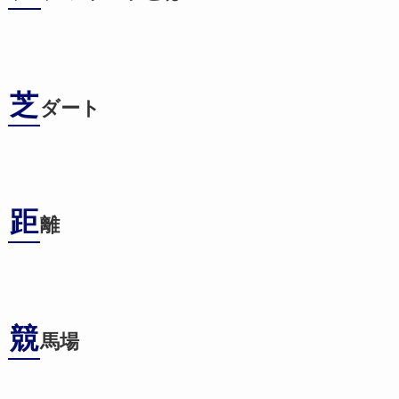
芝
ダート
距
離
競
馬場