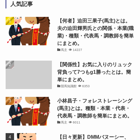
人気記事
【何者】迫田三果子(馬主)とは。
夫の迫田輝男氏との関係・本業(職
業)・種類・代表馬・調教師を簡単
にまとめ。
馬主
14227
【関係性】お気に入りのリュック
背負って7つもg1勝ったとは。簡
単にまとめ。
競馬知識館
6353
小林昌子・フォレストレーシング
(馬主)とは。種類・本業・代表・
代表馬・調教師を簡単にまとめ。
馬主
6011
【日々更新】DMMバヌーシー、