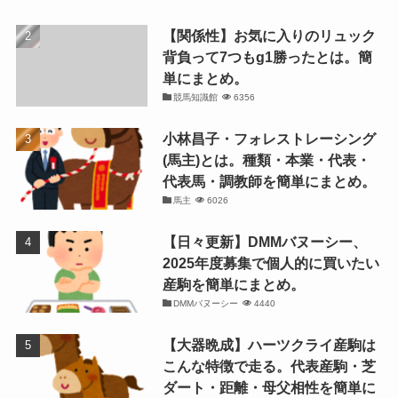
【関係性】お気に入りのリュック
背負って7つもg1勝ったとは。簡
単にまとめ。
競馬知識館
6356
小林昌子・フォレストレーシング
(馬主)とは。種類・本業・代表・
代表馬・調教師を簡単にまとめ。
馬主
6026
【日々更新】DMMバヌーシー、
2025年度募集で個人的に買いたい
産駒を簡単にまとめ。
DMMバヌーシー
4440
【大器晩成】ハーツクライ産駒は
こんな特徴で走る。代表産駒・芝
ダート・距離・母父相性を簡単に