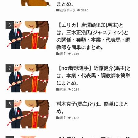
まとめ。
産駒データ
3876
【エリカ】唐澤絵里加(馬主)と
は。三木正浩氏(ジャスティン)と
の関係・種類・本業・代表馬・調
教師を簡単にまとめ。
馬主
2746
【not野球選手】近藤健介(馬主)と
は。本業・代表馬・調教師を簡単
にまとめ。
馬主
2624
村木克子(馬主)とは。簡単にまと
め。
馬主
2432