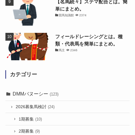
【名馬続々】ステマ配合とは。簡
単にまとめ。
競馬知識館
2374
フィールドレーシングとは。種
類・代表馬を簡単にまとめ。
馬主
2346
カテゴリー
DMMバヌーシー
(123)
2026募集馬検討
(24)
1期募集
(10)
2期募集
(9)