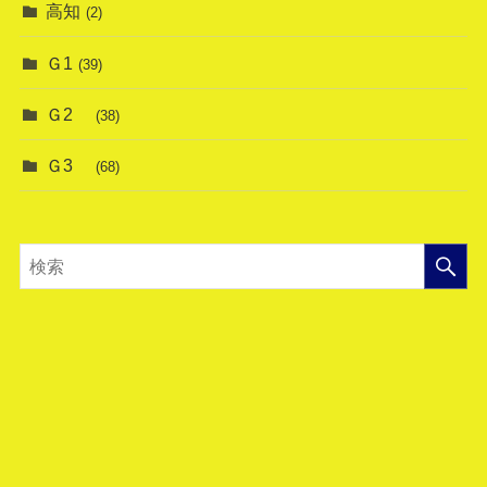
高知
(2)
Ｇ1
(39)
Ｇ2
(38)
Ｇ3
(68)