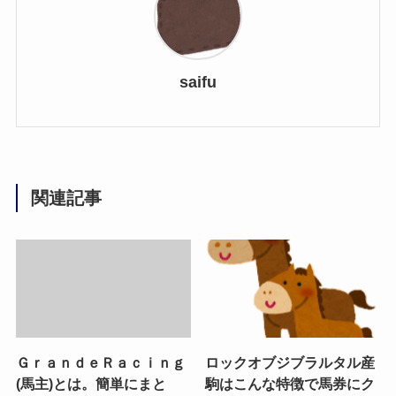
saifu
関連記事
ＧｒａｎｄｅＲａｃｉｎｇ
ロックオブジブラルタル産
(馬主)とは。簡単にまと
駒はこんな特徴で馬券にク