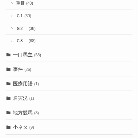
重賞
(40)
Ｇ1
(39)
Ｇ2
(38)
Ｇ3
(68)
一口馬主
(68)
事件
(26)
医療用語
(1)
名実況
(1)
地方競馬
(8)
小ネタ
(9)