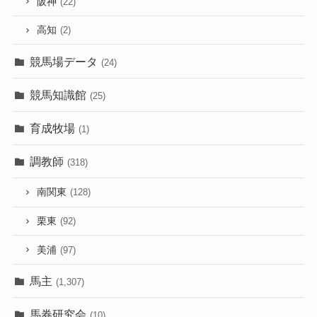
阪神
(22)
高知
(2)
競馬場データ
(24)
競馬知識館
(25)
育成牧場
(1)
調教師
(318)
南関東
(128)
栗東
(92)
美浦
(97)
馬主
(1,307)
馬券研究会
(10)