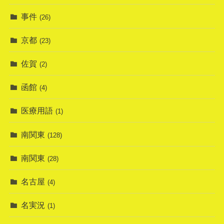
事件
(26)
京都
(23)
佐賀
(2)
函館
(4)
医療用語
(1)
南関東
(128)
南関東
(28)
名古屋
(4)
名実況
(1)