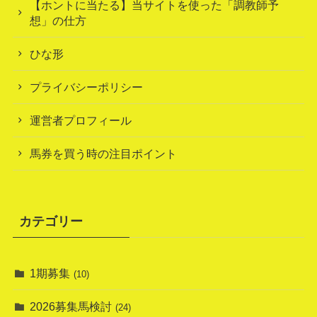
【ホントに当たる】当サイトを使った「調教師予
想」の仕方
ひな形
プライバシーポリシー
運営者プロフィール
馬券を買う時の注目ポイント
カテゴリー
1期募集
(10)
2026募集馬検討
(24)