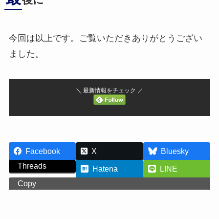
後に
今回は以上です。ご覧いただきありがとうござい
ました。
＼ 最新情報をチェック ／
Facebook
X
Bluesky
Threads
Hatena
LINE
Copy