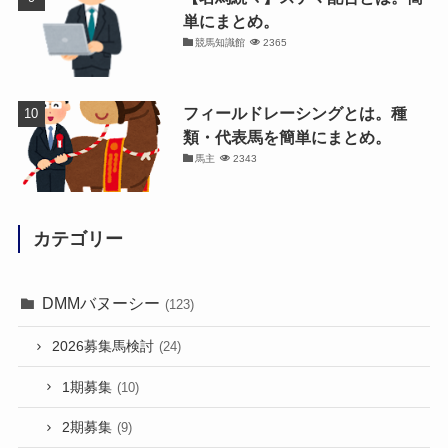
単にまとめ。
競馬知識館
2365
フィールドレーシングとは。種
類・代表馬を簡単にまとめ。
馬主
2343
カテゴリー
DMMバヌーシー
(123)
2026募集馬検討
(24)
1期募集
(10)
2期募集
(9)