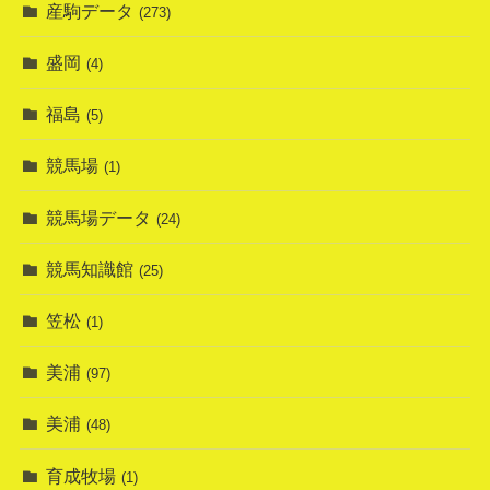
産駒データ
(273)
盛岡
(4)
福島
(5)
競馬場
(1)
競馬場データ
(24)
競馬知識館
(25)
笠松
(1)
美浦
(97)
美浦
(48)
育成牧場
(1)