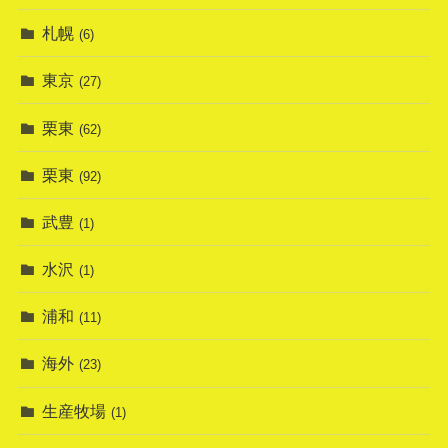
札幌
(6)
東京
(27)
栗東
(62)
栗東
(92)
武豊
(1)
水沢
(1)
浦和
(11)
海外
(23)
生産牧場
(1)