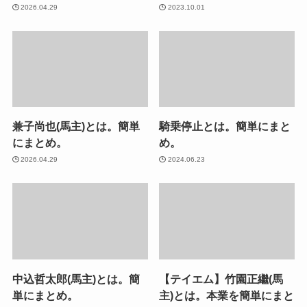
2026.04.29
2023.10.01
兼子尚也(馬主)とは。簡単
騎乗停止とは。簡単にまと
にまとめ。
め。
2026.04.29
2024.06.23
中込哲太郎(馬主)とは。簡
【テイエム】竹園正繼(馬
単にまとめ。
主)とは。本業を簡単にまと