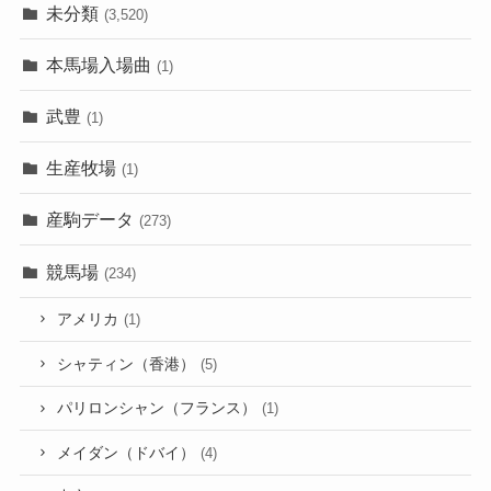
未分類
(3,520)
本馬場入場曲
(1)
武豊
(1)
生産牧場
(1)
産駒データ
(273)
競馬場
(234)
アメリカ
(1)
シャティン（香港）
(5)
パリロンシャン（フランス）
(1)
メイダン（ドバイ）
(4)