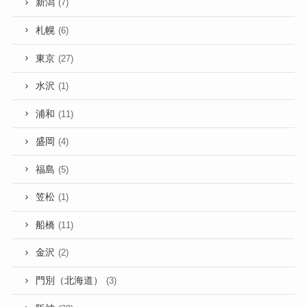
新潟
(7)
札幌
(6)
東京
(27)
水沢
(1)
浦和
(11)
盛岡
(4)
福島
(5)
笠松
(1)
船橋
(11)
金沢
(2)
門別（北海道）
(3)