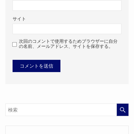
サイト
次回のコメントで使用するためブラウザーに自分
の名前、メールアドレス、サイトを保存する。