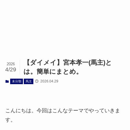
【ダイメイ】宮本孝一(馬主)と
2026
4/29
は。簡単にまとめ。
2026.04.29
未分類
馬主
こんにちは。今回はこんなテーマでやっていきま
す。