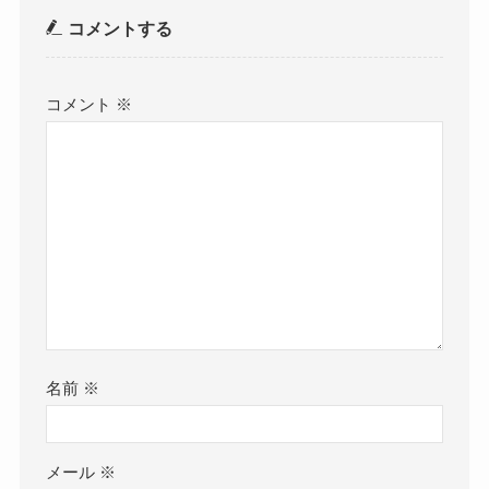
コメントする
コメント
※
名前
※
メール
※