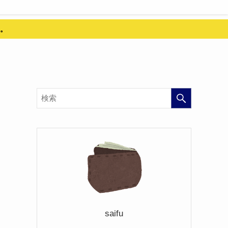
。
saifu