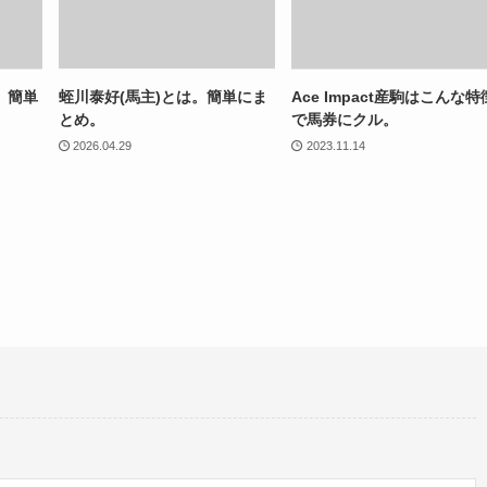
。簡単
蛭川泰好(馬主)とは。簡単にま
Ace Impact産駒はこんな特
とめ。
で馬券にクル。
2026.04.29
2023.11.14