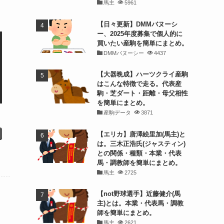
馬主
5961
【日々更新】DMMバヌーシ
ー、2025年度募集で個人的に
買いたい産駒を簡単にまとめ。
DMMバヌーシー
4437
【大器晩成】ハーツクライ産駒
はこんな特徴で走る。代表産
駒・芝ダート・距離・母父相性
を簡単にまとめ。
産駒データ
3871
【エリカ】唐澤絵里加(馬主)と
は。三木正浩氏(ジャスティン)
との関係・種類・本業・代表
馬・調教師を簡単にまとめ。
馬主
2725
【not野球選手】近藤健介(馬
主)とは。本業・代表馬・調教
師を簡単にまとめ。
馬主
2621