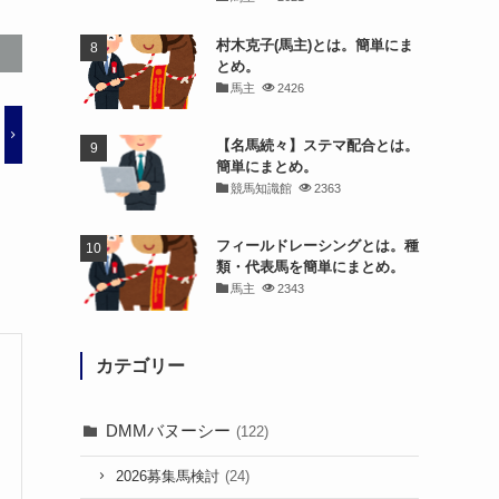
村木克子(馬主)とは。簡単にま
とめ。
馬主
2426
【名馬続々】ステマ配合とは。
簡単にまとめ。
競馬知識館
2363
フィールドレーシングとは。種
類・代表馬を簡単にまとめ。
馬主
2343
カテゴリー
DMMバヌーシー
(122)
2026募集馬検討
(24)