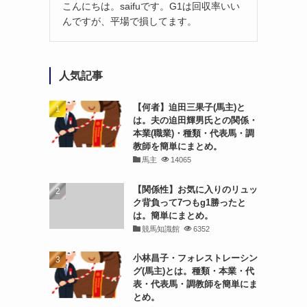
こんにちは。saifuです。G1は回収率いい
んですが、平場で損してます。
人気記事
【何者】迫田三果子(馬主)と
は。夫の迫田輝男氏との関係・
本業(職業)・種類・代表馬・調
教師を簡単にまとめ。
馬主
14065
【関係性】お気に入りのリュッ
ク背負って7つもg1勝ったと
は。簡単にまとめ。
競馬知識館
6352
小林昌子・フォレストレーシン
グ(馬主)とは。種類・本業・代
表・代表馬・調教師を簡単にま
とめ。