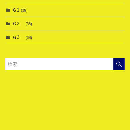
Ｇ1
(39)
Ｇ2
(38)
Ｇ3
(68)