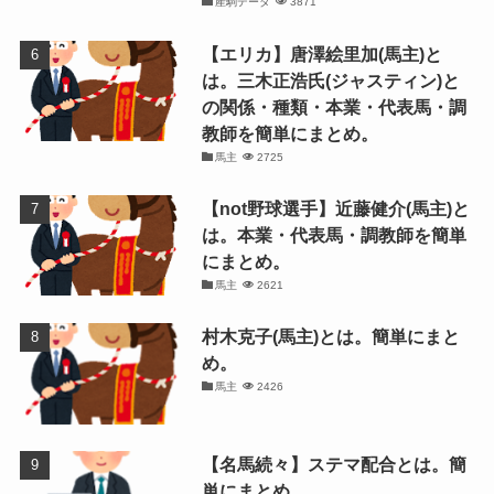
産駒データ
3871
【エリカ】唐澤絵里加(馬主)と
は。三木正浩氏(ジャスティン)と
の関係・種類・本業・代表馬・調
教師を簡単にまとめ。
馬主
2725
【not野球選手】近藤健介(馬主)と
は。本業・代表馬・調教師を簡単
にまとめ。
馬主
2621
村木克子(馬主)とは。簡単にまと
め。
馬主
2426
【名馬続々】ステマ配合とは。簡
単にまとめ。