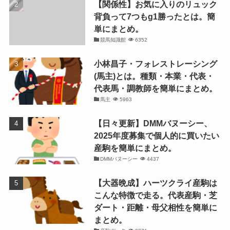
【関係性】お気に入りのリュック
背負って7つもg1勝ったとは。簡
単にまとめ。
競馬知識館
6352
小林昌子・フォレストレーシング
(馬主)とは。種類・本業・代表・
代表馬・調教師を簡単にまとめ。
馬主
5963
【日々更新】DMMバヌーシー、
2025年度募集で個人的に買いたい
産駒を簡単にまとめ。
DMMバヌーシー
4437
【大器晩成】ハーツクライ産駒は
こんな特徴で走る。代表産駒・芝
ダート・距離・母父相性を簡単に
まとめ。