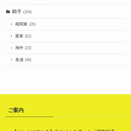
騎手
(164)
南関東
(28)
栗東
(62)
海外
(23)
美浦
(48)
ご案内