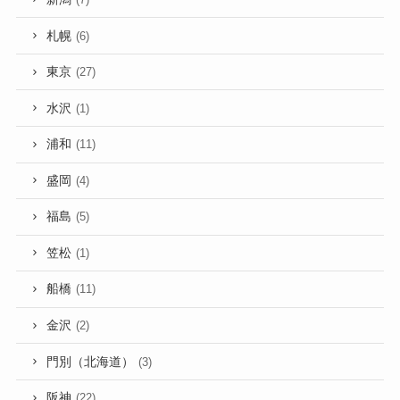
札幌
(6)
東京
(27)
水沢
(1)
浦和
(11)
盛岡
(4)
福島
(5)
笠松
(1)
船橋
(11)
金沢
(2)
門別（北海道）
(3)
阪神
(22)