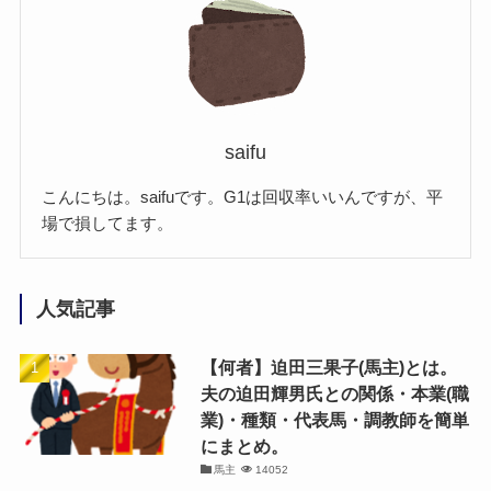
saifu
こんにちは。saifuです。G1は回収率いいんですが、平
場で損してます。
人気記事
【何者】迫田三果子(馬主)とは。
夫の迫田輝男氏との関係・本業(職
業)・種類・代表馬・調教師を簡単
にまとめ。
馬主
14052