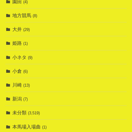
園田
(4)
地方競馬
(8)
大井
(29)
姫路
(1)
小ネタ
(9)
小倉
(6)
川崎
(13)
新潟
(7)
未分類
(3,519)
本馬場入場曲
(1)