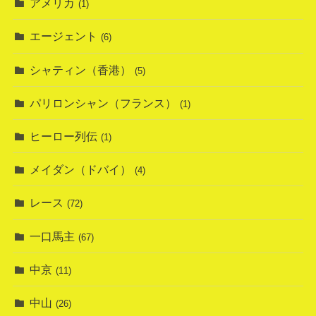
アメリカ
(1)
エージェント
(6)
シャティン（香港）
(5)
パリロンシャン（フランス）
(1)
ヒーロー列伝
(1)
メイダン（ドバイ）
(4)
レース
(72)
一口馬主
(67)
中京
(11)
中山
(26)