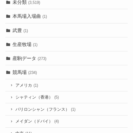
未分類
(3,519)
本馬場入場曲
(1)
武豊
(1)
生産牧場
(1)
産駒データ
(273)
競馬場
(234)
アメリカ
(1)
シャティン（香港）
(5)
パリロンシャン（フランス）
(1)
メイダン（ドバイ）
(4)