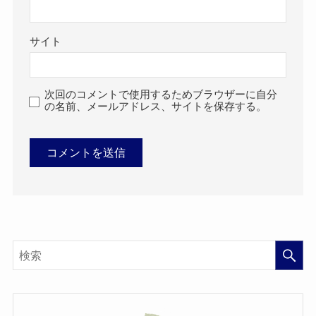
サイト
次回のコメントで使用するためブラウザーに自分
の名前、メールアドレス、サイトを保存する。