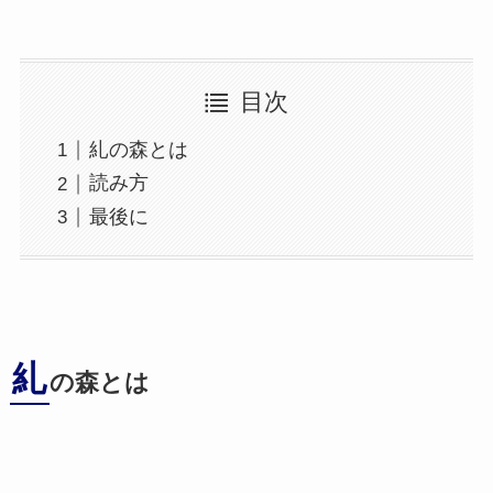
目次
糺の森とは
読み方
最後に
糺
の森とは