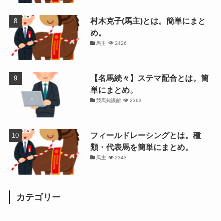
村木克子(馬主)とは。簡単にまと
め。
馬主
2426
【名馬続々】ステマ配合とは。簡
単にまとめ。
競馬知識館
2363
フィールドレーシングとは。種
類・代表馬を簡単にまとめ。
馬主
2343
カテゴリー