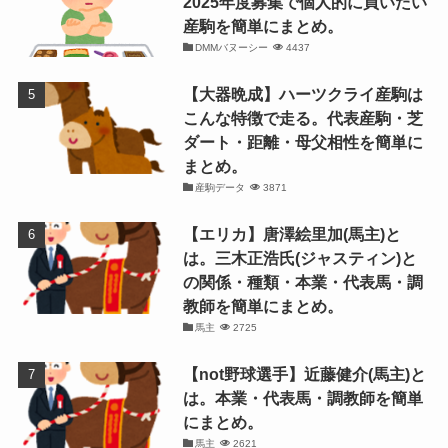
2025年度募集で個人的に買いたい
産駒を簡単にまとめ。
DMMバヌーシー
4437
【大器晩成】ハーツクライ産駒は
こんな特徴で走る。代表産駒・芝
ダート・距離・母父相性を簡単に
まとめ。
産駒データ
3871
【エリカ】唐澤絵里加(馬主)と
は。三木正浩氏(ジャスティン)と
の関係・種類・本業・代表馬・調
教師を簡単にまとめ。
馬主
2725
【not野球選手】近藤健介(馬主)と
は。本業・代表馬・調教師を簡単
にまとめ。
馬主
2621