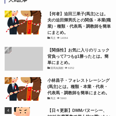
人気記事
【何者】迫田三果子(馬主)とは。
夫の迫田輝男氏との関係・本業(職
業)・種類・代表馬・調教師を簡単
にまとめ。
馬主
14064
【関係性】お気に入りのリュック
背負って7つもg1勝ったとは。簡
単にまとめ。
競馬知識館
6352
小林昌子・フォレストレーシング
(馬主)とは。種類・本業・代表・
代表馬・調教師を簡単にまとめ。
馬主
5960
【日々更新】DMMバヌーシー、