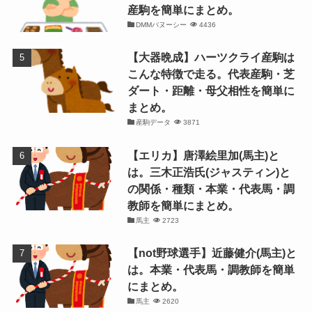
産駒を簡単にまとめ。
DMMバヌーシー
4436
【大器晩成】ハーツクライ産駒は
こんな特徴で走る。代表産駒・芝
ダート・距離・母父相性を簡単に
まとめ。
産駒データ
3871
【エリカ】唐澤絵里加(馬主)と
は。三木正浩氏(ジャスティン)と
の関係・種類・本業・代表馬・調
教師を簡単にまとめ。
馬主
2723
【not野球選手】近藤健介(馬主)と
は。本業・代表馬・調教師を簡単
にまとめ。
馬主
2620