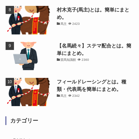
村木克子(馬主)とは。簡単にまと
め。
馬主
2423
【名馬続々】ステマ配合とは。簡
単にまとめ。
競馬知識館
2360
フィールドレーシングとは。種
類・代表馬を簡単にまとめ。
馬主
2342
カテゴリー