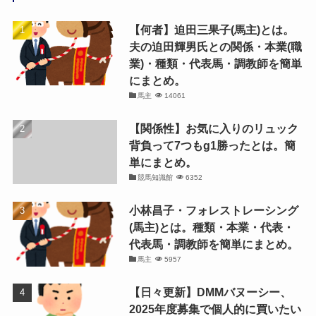
【何者】迫田三果子(馬主)とは。
夫の迫田輝男氏との関係・本業(職
業)・種類・代表馬・調教師を簡単
にまとめ。
馬主
14061
【関係性】お気に入りのリュック
背負って7つもg1勝ったとは。簡
単にまとめ。
競馬知識館
6352
小林昌子・フォレストレーシング
(馬主)とは。種類・本業・代表・
代表馬・調教師を簡単にまとめ。
馬主
5957
【日々更新】DMMバヌーシー、
2025年度募集で個人的に買いたい