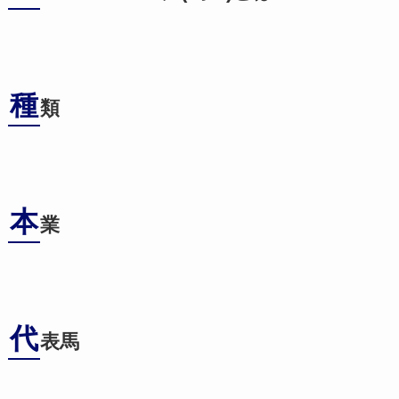
種
類
本
業
代
表馬