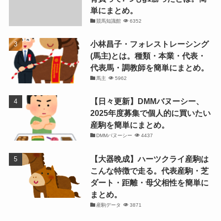
単にまとめ。
競馬知識館
6352
小林昌子・フォレストレーシング
(馬主)とは。種類・本業・代表・
代表馬・調教師を簡単にまとめ。
馬主
5962
【日々更新】DMMバヌーシー、
2025年度募集で個人的に買いたい
産駒を簡単にまとめ。
DMMバヌーシー
4437
【大器晩成】ハーツクライ産駒は
こんな特徴で走る。代表産駒・芝
ダート・距離・母父相性を簡単に
まとめ。
産駒データ
3871