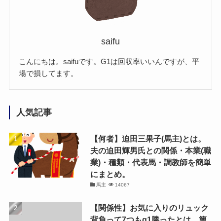
saifu
こんにちは。saifuです。G1は回収率いいんですが、平
場で損してます。
人気記事
【何者】迫田三果子(馬主)とは。
夫の迫田輝男氏との関係・本業(職
業)・種類・代表馬・調教師を簡単
にまとめ。
馬主
14067
【関係性】お気に入りのリュック
背負って7つもg1勝ったとは。簡