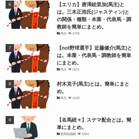
【エリカ】唐澤絵里加(馬主)と
は。三木正浩氏(ジャスティン)と
の関係・種類・本業・代表馬・調
教師を簡単にまとめ。
馬主
2725
【not野球選手】近藤健介(馬主)と
は。本業・代表馬・調教師を簡単
にまとめ。
馬主
2621
村木克子(馬主)とは。簡単にまと
め。
馬主
2426
【名馬続々】ステマ配合とは。簡
単にまとめ。
競馬知識館
2364