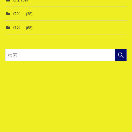
(39)
Ｇ2
(38)
Ｇ3
(68)