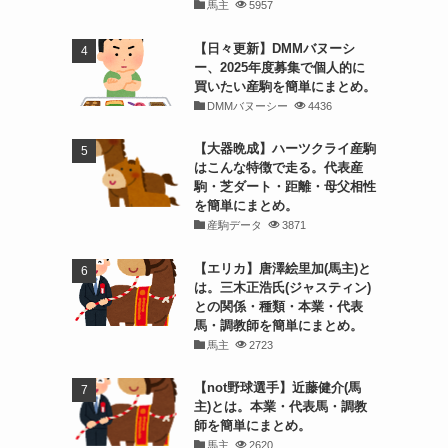
馬主
5957
【日々更新】DMMバヌーシ
ー、2025年度募集で個人的に
買いたい産駒を簡単にまとめ。
DMMバヌーシー
4436
【大器晩成】ハーツクライ産駒
はこんな特徴で走る。代表産
駒・芝ダート・距離・母父相性
を簡単にまとめ。
産駒データ
3871
【エリカ】唐澤絵里加(馬主)と
は。三木正浩氏(ジャスティン)
との関係・種類・本業・代表
馬・調教師を簡単にまとめ。
馬主
2723
【not野球選手】近藤健介(馬
主)とは。本業・代表馬・調教
師を簡単にまとめ。
馬主
2620