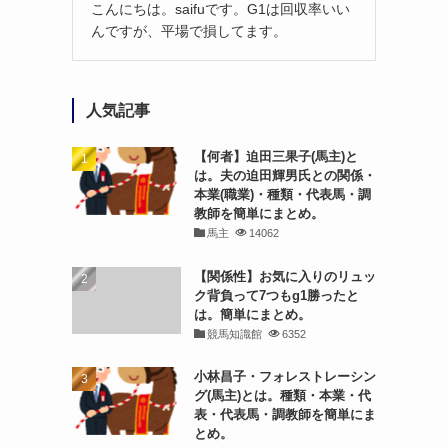
こんにちは。saifuです。G1は回収率いい
んですが、平場で損してます。
人気記事
【何者】迫田三果子(馬主)と
は。夫の迫田輝男氏との関係・
本業(職業)・種類・代表馬・調
教師を簡単にまとめ。
馬主
14062
【関係性】お気に入りのリュッ
ク背負って7つもg1勝ったと
は。簡単にまとめ。
競馬知識館
6352
小林昌子・フォレストレーシン
グ(馬主)とは。種類・本業・代
表・代表馬・調教師を簡単にま
とめ。