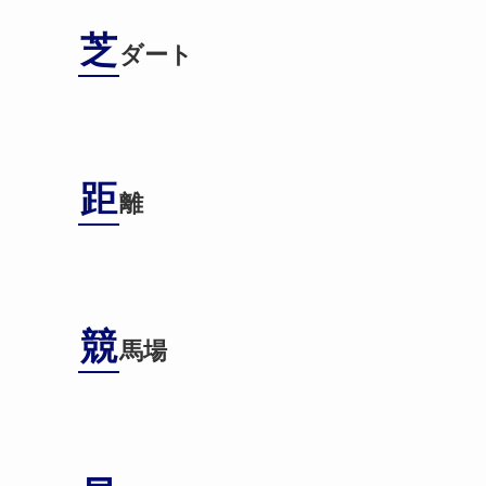
芝
ダート
距
離
競
馬場