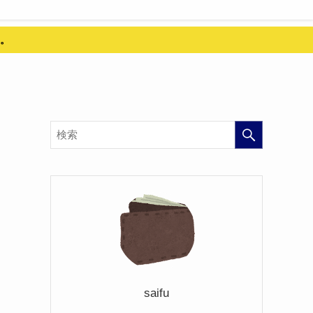
。
saifu