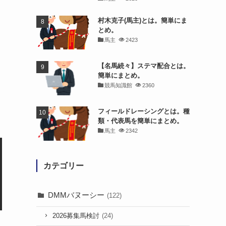
村木克子(馬主)とは。簡単にま
とめ。
馬主
2423
【名馬続々】ステマ配合とは。
簡単にまとめ。
競馬知識館
2360
フィールドレーシングとは。種
類・代表馬を簡単にまとめ。
馬主
2342
カテゴリー
DMMバヌーシー
(122)
2026募集馬検討
(24)