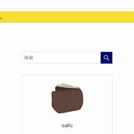
。
saifu