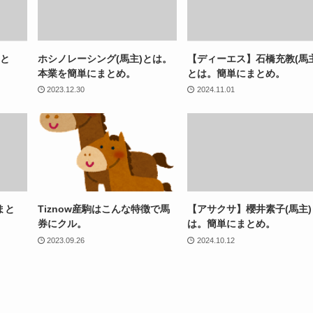
sと
ホシノレーシング(馬主)とは。
【ディーエス】石橋充教(馬主
本業を簡単にまとめ。
とは。簡単にまとめ。
2023.12.30
2024.11.01
まと
Tiznow産駒はこんな特徴で馬
【アサクサ】櫻井素子(馬主)
券にクル。
は。簡単にまとめ。
2023.09.26
2024.10.12