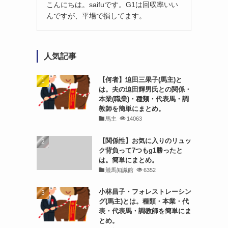
こんにちは。saifuです。G1は回収率いい
んですが、平場で損してます。
人気記事
【何者】迫田三果子(馬主)と
は。夫の迫田輝男氏との関係・
本業(職業)・種類・代表馬・調
教師を簡単にまとめ。
馬主
14063
【関係性】お気に入りのリュッ
ク背負って7つもg1勝ったと
は。簡単にまとめ。
競馬知識館
6352
小林昌子・フォレストレーシン
グ(馬主)とは。種類・本業・代
表・代表馬・調教師を簡単にま
とめ。