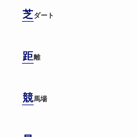
芝
ダート
距
離
競
馬場