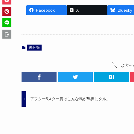
Facebook
X
Bluesky
未分類
よか
アフター5スター賞はこんな馬が馬券にクル。