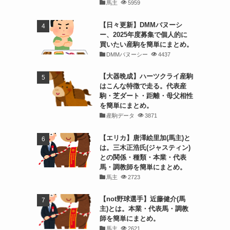
馬主
5959
【日々更新】DMMバヌーシ
ー、2025年度募集で個人的に
買いたい産駒を簡単にまとめ。
DMMバヌーシー
4437
【大器晩成】ハーツクライ産駒
はこんな特徴で走る。代表産
駒・芝ダート・距離・母父相性
を簡単にまとめ。
産駒データ
3871
【エリカ】唐澤絵里加(馬主)と
は。三木正浩氏(ジャスティン)
との関係・種類・本業・代表
馬・調教師を簡単にまとめ。
馬主
2723
【not野球選手】近藤健介(馬
主)とは。本業・代表馬・調教
師を簡単にまとめ。
馬主
2621