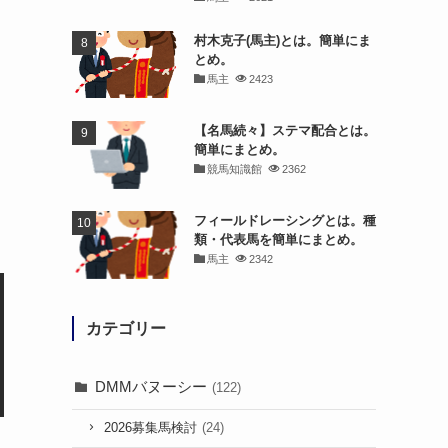
村木克子(馬主)とは。簡単にま
とめ。
馬主
2423
【名馬続々】ステマ配合とは。
簡単にまとめ。
競馬知識館
2362
フィールドレーシングとは。種
類・代表馬を簡単にまとめ。
馬主
2342
カテゴリー
DMMバヌーシー
(122)
2026募集馬検討
(24)