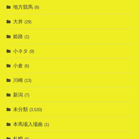
地方競馬
(8)
大井
(29)
姫路
(1)
小ネタ
(9)
小倉
(6)
川崎
(13)
新潟
(7)
未分類
(3,520)
本馬場入場曲
(1)
札幌