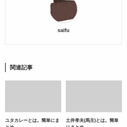
saifu
関連記事
ユタカレーとは。簡単にま
土井孝夫(馬主)とは。簡単
とめ。
にまとめ。