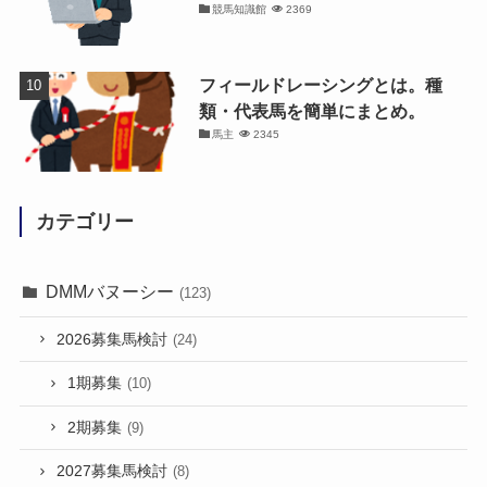
競馬知識館
2369
フィールドレーシングとは。種
類・代表馬を簡単にまとめ。
馬主
2345
カテゴリー
DMMバヌーシー
(123)
2026募集馬検討
(24)
1期募集
(10)
2期募集
(9)
2027募集馬検討
(8)