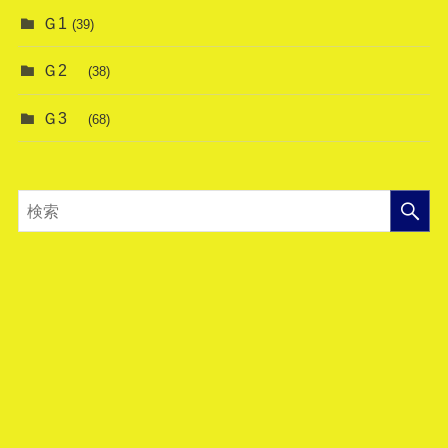
Ｇ1
(39)
Ｇ2
(38)
Ｇ3
(68)