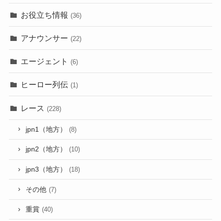
お役立ち情報
(36)
アナウンサー
(22)
エージェント
(6)
ヒーロー列伝
(1)
レース
(228)
jpn1（地方）
(8)
jpn2（地方）
(10)
jpn3（地方）
(18)
その他
(7)
重賞
(40)