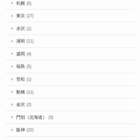
札幌
(6)
東京
(27)
水沢
(1)
浦和
(11)
盛岡
(4)
福島
(5)
笠松
(1)
船橋
(11)
金沢
(2)
門別（北海道）
(3)
阪神
(22)