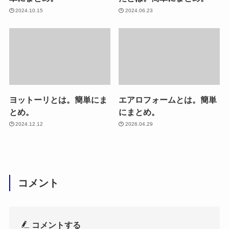
2024.10.15
2024.06.23
ヨットーリとは。簡単にま
エアロフォームとは。簡単
とめ。
にまとめ。
2024.12.12
2026.04.29
コメント
コメントする