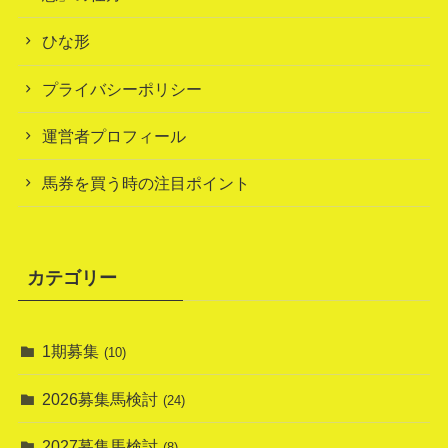
ひな形
プライバシーポリシー
運営者プロフィール
馬券を買う時の注目ポイント
カテゴリー
1期募集
(10)
2026募集馬検討
(24)
2027募集馬検討
(8)