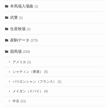
本馬場入場曲
(1)
武豊
(1)
生産牧場
(1)
産駒データ
(273)
競馬場
(234)
アメリカ
(1)
シャティン（香港）
(5)
パリロンシャン（フランス）
(1)
メイダン（ドバイ）
(4)
中京
(11)