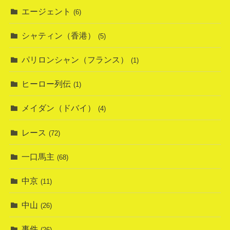
エージェント
(6)
シャティン（香港）
(5)
パリロンシャン（フランス）
(1)
ヒーロー列伝
(1)
メイダン（ドバイ）
(4)
レース
(72)
一口馬主
(68)
中京
(11)
中山
(26)
事件
(26)