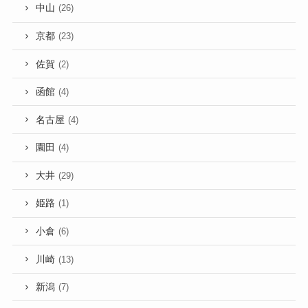
中山
(26)
京都
(23)
佐賀
(2)
函館
(4)
名古屋
(4)
園田
(4)
大井
(29)
姫路
(1)
小倉
(6)
川崎
(13)
新潟
(7)