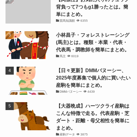
背負って7つもg1勝ったとは。簡
単にまとめ。
競馬知識館
6355
小林昌子・フォレストレーシング
(馬主)とは。種類・本業・代表・
代表馬・調教師を簡単にまとめ。
馬主
6019
【日々更新】DMMバヌーシー、
2025年度募集で個人的に買いたい
産駒を簡単にまとめ。
DMMバヌーシー
4439
【大器晩成】ハーツクライ産駒は
こんな特徴で走る。代表産駒・芝
ダート・距離・母父相性を簡単に
まとめ。
産駒データ
3875