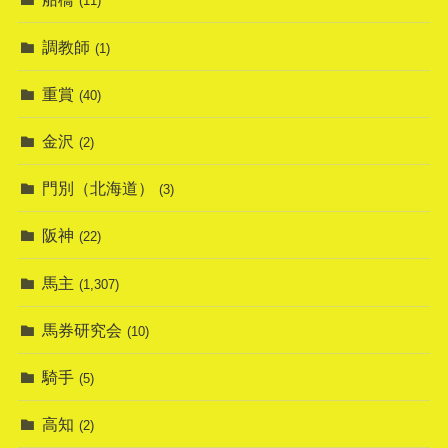
(11)
調教師
(1)
重賞
(40)
金沢
(2)
門別（北海道）
(3)
阪神
(22)
馬主
(1,307)
馬券研究会
(10)
騎手
(5)
高知
(2)