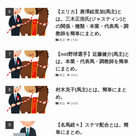
【エリカ】唐澤絵里加(馬主)と
は。三木正浩氏(ジャスティン)と
の関係・種類・本業・代表馬・調
教師を簡単にまとめ。
馬主
2740
【not野球選手】近藤健介(馬主)と
は。本業・代表馬・調教師を簡単
にまとめ。
馬主
2623
村木克子(馬主)とは。簡単にまと
め。
馬主
2430
【名馬続々】ステマ配合とは。簡
単にまとめ。