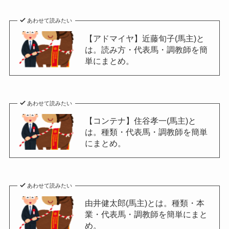
あわせて読みたい
【アドマイヤ】近藤旬子(馬主)と
は。読み方・代表馬・調教師を簡
単にまとめ。
あわせて読みたい
【コンテナ】住谷孝一(馬主)と
は。種類・代表馬・調教師を簡単
にまとめ。
あわせて読みたい
由井健太郎(馬主)とは。種類・本
業・代表馬・調教師を簡単にまと
め。