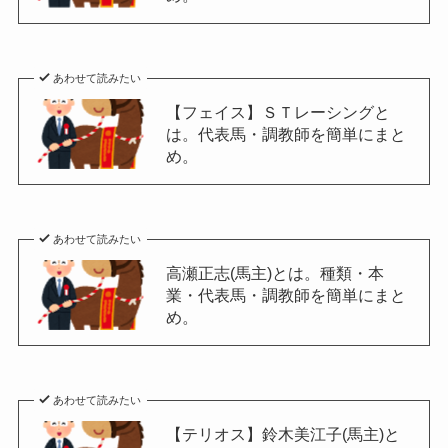
あわせて読みたい
【フェイス】ＳＴレーシングと
は。代表馬・調教師を簡単にまと
め。
あわせて読みたい
高瀬正志(馬主)とは。種類・本
業・代表馬・調教師を簡単にまと
め。
あわせて読みたい
【テリオス】鈴木美江子(馬主)と