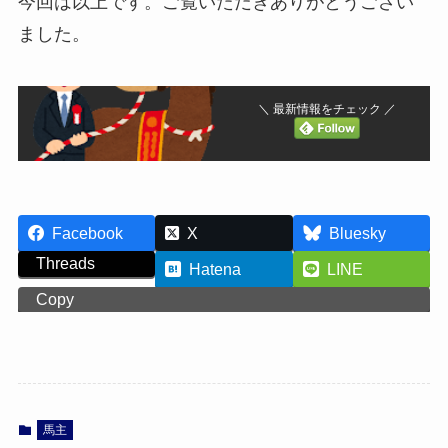
今回は以上です。ご覧いただきありがとうござい
ました。
＼ 最新情報をチェック ／
Facebook
X
Bluesky
Threads
Hatena
LINE
Copy
馬主