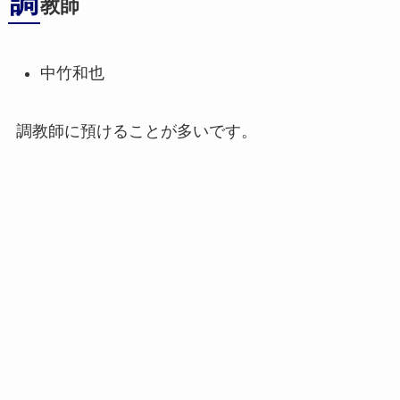
調
教師
中竹和也
調教師に預けることが多いです。