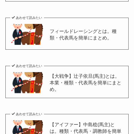
あわせて読みたい
フィールドレーシングとは。種
類・代表馬を簡単にまとめ。
あわせて読みたい
【大戦争】辻子依旦(馬主)とは。
本業・種類・代表馬を簡単にまと
め。
あわせて読みたい
【アイファー】中島稔(馬主)と
は。種類・代表馬・調教師を簡単