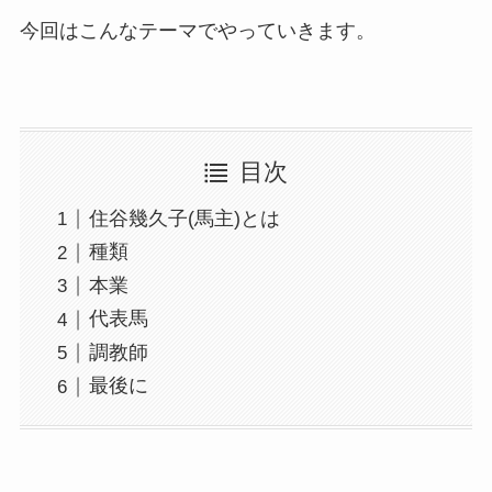
今回はこんなテーマでやっていきます。
目次
住谷幾久子(馬主)とは
種類
本業
代表馬
調教師
最後に