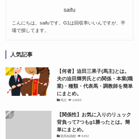
saifu
こんにちは。saifuです。G1は回収率いいんですが、平
場で損してます。
人気記事
【何者】迫田三果子(馬主)とは。
夫の迫田輝男氏との関係・本業(職
業)・種類・代表馬・調教師を簡単
にまとめ。
馬主
14063
【関係性】お気に入りのリュック
背負って7つもg1勝ったとは。簡
単にまとめ。
競馬知識館
6352