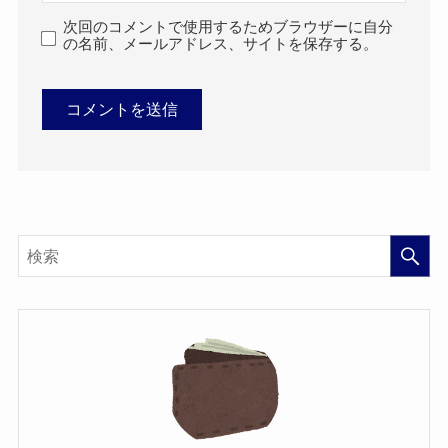
次回のコメントで使用するためブラウザーに自分
の名前、メールアドレス、サイトを保存する。