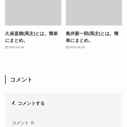
久保直樹(馬主)とは。簡単
島井新一郎(馬主)とは。簡
にまとめ。
単にまとめ。
2026.04.29
2026.04.29
コメント
コメントする
コメント
※