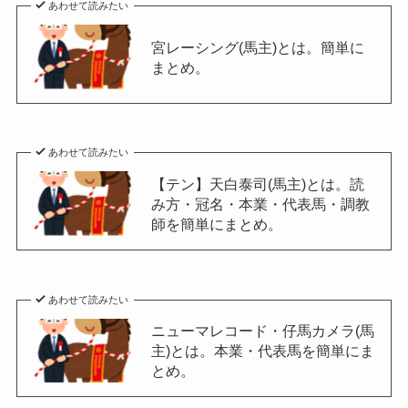
あわせて読みたい
宮レーシング(馬主)とは。簡単に
まとめ。
あわせて読みたい
【テン】天白泰司(馬主)とは。読
み方・冠名・本業・代表馬・調教
師を簡単にまとめ。
あわせて読みたい
ニューマレコード・仔馬カメラ(馬
主)とは。本業・代表馬を簡単にま
とめ。