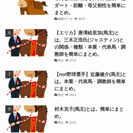
ダート・距離・母父相性を簡単に
まとめ。
産駒データ
3875
【エリカ】唐澤絵里加(馬主)と
は。三木正浩氏(ジャスティン)と
の関係・種類・本業・代表馬・調
教師を簡単にまとめ。
馬主
2742
【not野球選手】近藤健介(馬主)と
は。本業・代表馬・調教師を簡単
にまとめ。
馬主
2623
村木克子(馬主)とは。簡単にまと
め。
馬主
2431