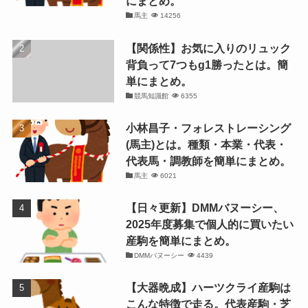
にまとめ。
馬主
14256
【関係性】お気に入りのリュック
背負って7つもg1勝ったとは。簡
単にまとめ。
競馬知識館
6355
小林昌子・フォレストレーシング
(馬主)とは。種類・本業・代表・
代表馬・調教師を簡単にまとめ。
馬主
6021
【日々更新】DMMバヌーシー、
2025年度募集で個人的に買いたい
産駒を簡単にまとめ。
DMMバヌーシー
4439
【大器晩成】ハーツクライ産駒は
こんな特徴で走る。代表産駒・芝