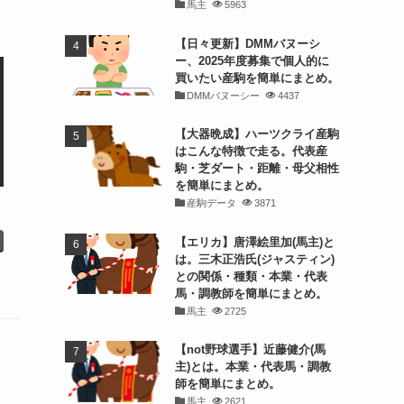
馬主
5963
【日々更新】DMMバヌーシ
ー、2025年度募集で個人的に
買いたい産駒を簡単にまとめ。
DMMバヌーシー
4437
【大器晩成】ハーツクライ産駒
はこんな特徴で走る。代表産
駒・芝ダート・距離・母父相性
を簡単にまとめ。
産駒データ
3871
【エリカ】唐澤絵里加(馬主)と
は。三木正浩氏(ジャスティン)
との関係・種類・本業・代表
馬・調教師を簡単にまとめ。
馬主
2725
【not野球選手】近藤健介(馬
主)とは。本業・代表馬・調教
師を簡単にまとめ。
馬主
2621