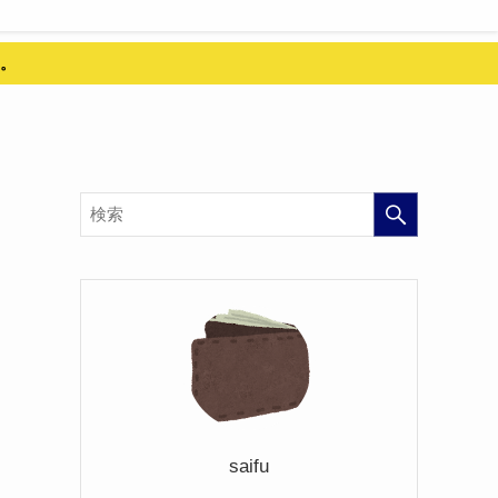
。
saifu