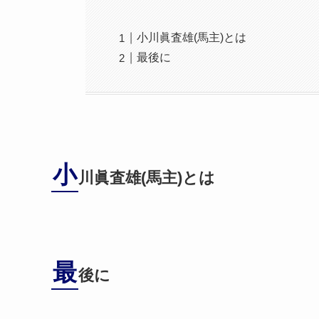
小川眞査雄(馬主)とは
最後に
小
川眞査雄(馬主)とは
最
後に