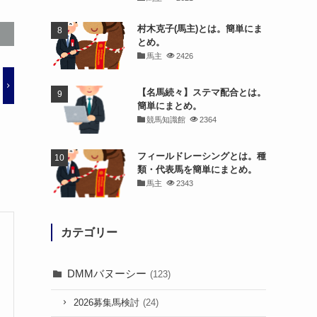
村木克子(馬主)とは。簡単にま
とめ。
馬主
2426
【名馬続々】ステマ配合とは。
簡単にまとめ。
競馬知識館
2364
フィールドレーシングとは。種
類・代表馬を簡単にまとめ。
馬主
2343
カテゴリー
DMMバヌーシー
(123)
2026募集馬検討
(24)