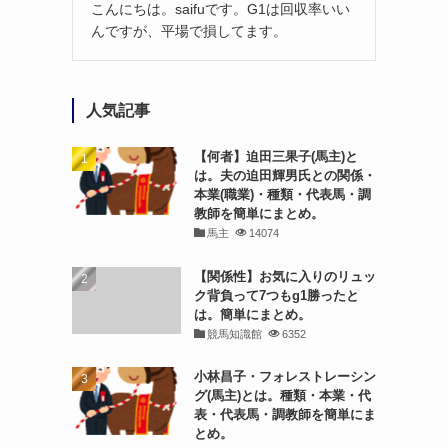
こんにちは。saifuです。G1は回収率いい
んですが、平場で損してます。
人気記事
【何者】迫田三果子(馬主)と
は。夫の迫田輝男氏との関係・
本業(職業)・種類・代表馬・調
教師を簡単にまとめ。
馬主
14074
【関係性】お気に入りのリュッ
ク背負って7つもg1勝ったと
は。簡単にまとめ。
競馬知識館
6352
小林昌子・フォレストレーシン
グ(馬主)とは。種類・本業・代
表・代表馬・調教師を簡単にま
とめ。