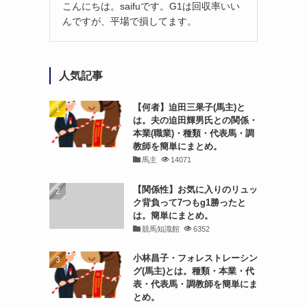
こんにちは。saifuです。G1は回収率いい
んですが、平場で損してます。
人気記事
【何者】迫田三果子(馬主)と
は。夫の迫田輝男氏との関係・
本業(職業)・種類・代表馬・調
教師を簡単にまとめ。
馬主
14071
【関係性】お気に入りのリュッ
ク背負って7つもg1勝ったと
は。簡単にまとめ。
競馬知識館
6352
小林昌子・フォレストレーシン
グ(馬主)とは。種類・本業・代
表・代表馬・調教師を簡単にま
とめ。