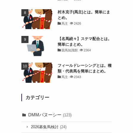
村木克子(馬主)とは。簡単にま
とめ。
馬主
2426
【名馬続々】ステマ配合とは。
簡単にまとめ。
競馬知識館
2364
フィールドレーシングとは。種
類・代表馬を簡単にまとめ。
馬主
2343
カテゴリー
DMMバヌーシー
(123)
2026募集馬検討
(24)