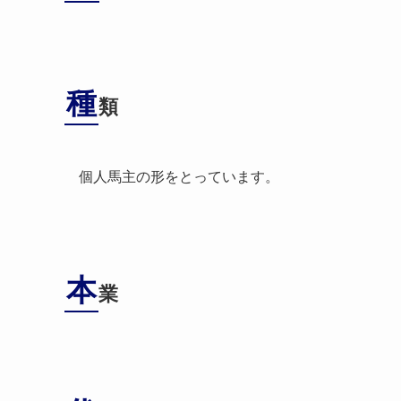
種
類
個人馬主の形をとっています。
本
業