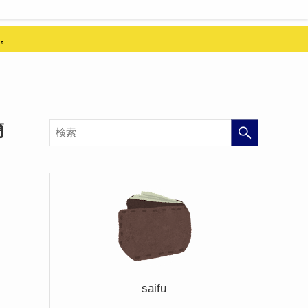
。
簡
saifu