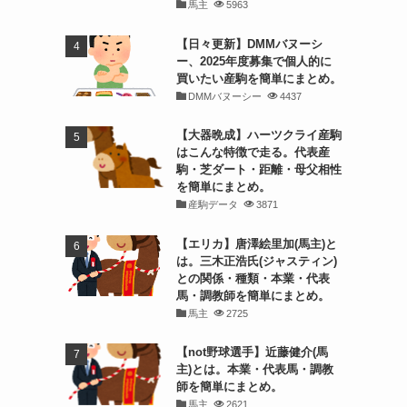
馬主
5963
【日々更新】DMMバヌーシ
ー、2025年度募集で個人的に
買いたい産駒を簡単にまとめ。
DMMバヌーシー
4437
【大器晩成】ハーツクライ産駒
はこんな特徴で走る。代表産
駒・芝ダート・距離・母父相性
を簡単にまとめ。
産駒データ
3871
【エリカ】唐澤絵里加(馬主)と
は。三木正浩氏(ジャスティン)
との関係・種類・本業・代表
馬・調教師を簡単にまとめ。
馬主
2725
【not野球選手】近藤健介(馬
主)とは。本業・代表馬・調教
師を簡単にまとめ。
馬主
2621