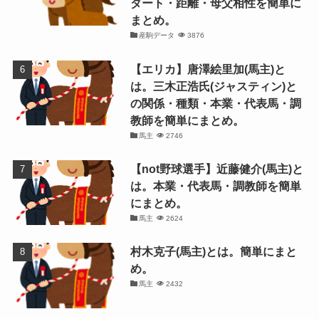
ダート・距離・母父相性を簡単に
まとめ。
産駒データ
3876
【エリカ】唐澤絵里加(馬主)と
は。三木正浩氏(ジャスティン)と
の関係・種類・本業・代表馬・調
教師を簡単にまとめ。
馬主
2746
【not野球選手】近藤健介(馬主)と
は。本業・代表馬・調教師を簡単
にまとめ。
馬主
2624
村木克子(馬主)とは。簡単にまと
め。
馬主
2432