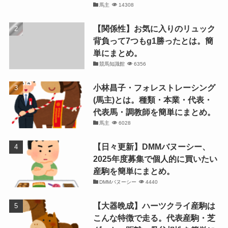
馬主
14308
【関係性】お気に入りのリュック
背負って7つもg1勝ったとは。簡
単にまとめ。
競馬知識館
6356
小林昌子・フォレストレーシング
(馬主)とは。種類・本業・代表・
代表馬・調教師を簡単にまとめ。
馬主
6028
【日々更新】DMMバヌーシー、
2025年度募集で個人的に買いたい
産駒を簡単にまとめ。
DMMバヌーシー
4440
【大器晩成】ハーツクライ産駒は
こんな特徴で走る。代表産駒・芝