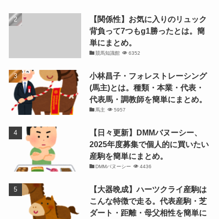
【関係性】お気に入りのリュック
背負って7つもg1勝ったとは。簡
単にまとめ。
競馬知識館
6352
小林昌子・フォレストレーシング
(馬主)とは。種類・本業・代表・
代表馬・調教師を簡単にまとめ。
馬主
5957
【日々更新】DMMバヌーシー、
2025年度募集で個人的に買いたい
産駒を簡単にまとめ。
DMMバヌーシー
4436
【大器晩成】ハーツクライ産駒は
こんな特徴で走る。代表産駒・芝
ダート・距離・母父相性を簡単に