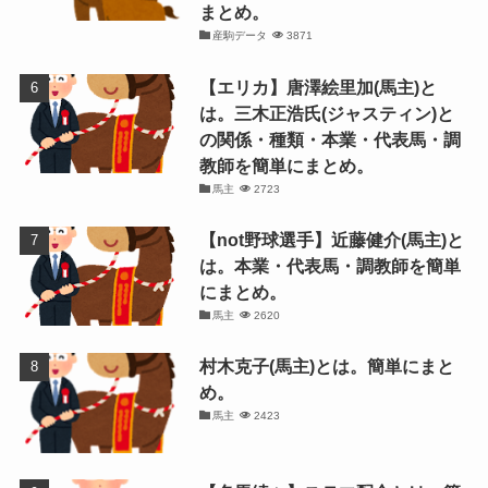
まとめ。
産駒データ
3871
【エリカ】唐澤絵里加(馬主)と
は。三木正浩氏(ジャスティン)と
の関係・種類・本業・代表馬・調
教師を簡単にまとめ。
馬主
2723
【not野球選手】近藤健介(馬主)と
は。本業・代表馬・調教師を簡単
にまとめ。
馬主
2620
村木克子(馬主)とは。簡単にまと
め。
馬主
2423