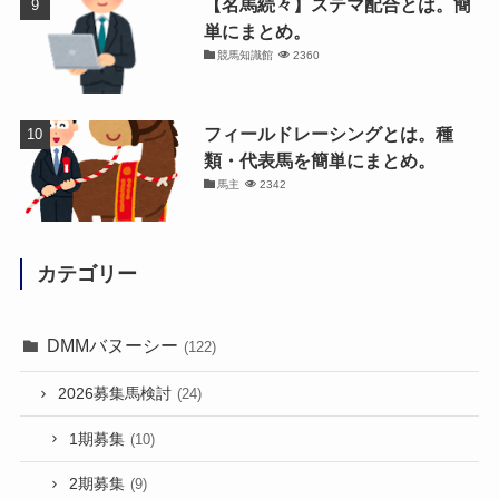
【名馬続々】ステマ配合とは。簡
単にまとめ。
競馬知識館
2360
フィールドレーシングとは。種
類・代表馬を簡単にまとめ。
馬主
2342
カテゴリー
DMMバヌーシー
(122)
2026募集馬検討
(24)
1期募集
(10)
2期募集
(9)