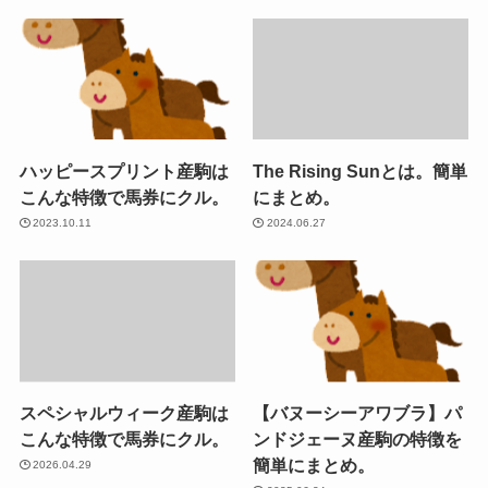
ハッピースプリント産駒は
The Rising Sunとは。簡単
こんな特徴で馬券にクル。
にまとめ。
2023.10.11
2024.06.27
スペシャルウィーク産駒は
【バヌーシーアワブラ】パ
こんな特徴で馬券にクル。
ンドジェーヌ産駒の特徴を
簡単にまとめ。
2026.04.29