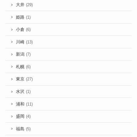
大井
(29)
姫路
(1)
小倉
(6)
川崎
(13)
新潟
(7)
札幌
(6)
東京
(27)
水沢
(1)
浦和
(11)
盛岡
(4)
福島
(5)