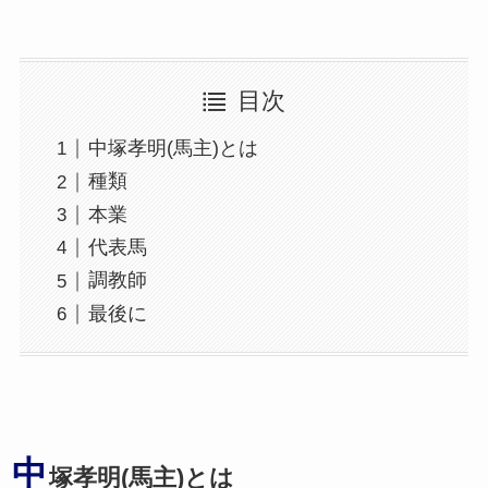
目次
中塚孝明(馬主)とは
種類
本業
代表馬
調教師
最後に
中
塚孝明(馬主)とは