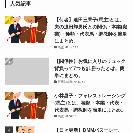
人気記事
【何者】迫田三果子(馬主)とは。
夫の迫田輝男氏との関係・本業(職
業)・種類・代表馬・調教師を簡単
にまとめ。
馬主
14072
【関係性】お気に入りのリュック
背負って7つもg1勝ったとは。簡
単にまとめ。
競馬知識館
6352
小林昌子・フォレストレーシング
(馬主)とは。種類・本業・代表・
代表馬・調教師を簡単にまとめ。
馬主
5963
【日々更新】DMMバヌーシー、