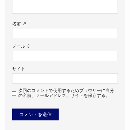
名前
※
メール
※
サイト
次回のコメントで使用するためブラウザーに自分
の名前、メールアドレス、サイトを保存する。