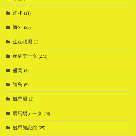
浦和
(11)
海外
(23)
生産牧場
(1)
産駒データ
(273)
盛岡
(4)
福島
(5)
競馬場
(1)
競馬場データ
(24)
競馬知識館
(25)