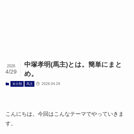
中塚孝明(馬主)とは。簡単にまと
2026
4/29
め。
2026.04.29
未分類
馬主
こんにちは。今回はこんなテーマでやっていきま
す。