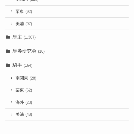
栗東
(92)
美浦
(97)
馬主
(1,307)
馬券研究会
(10)
騎手
(164)
南関東
(28)
栗東
(62)
海外
(23)
美浦
(48)