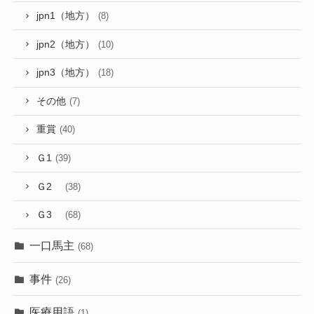
jpn1（地方）
(8)
jpn2（地方）
(10)
jpn3（地方）
(18)
その他
(7)
重賞
(40)
Ｇ1
(39)
Ｇ2
(38)
Ｇ3
(68)
一口馬主
(68)
事件
(26)
医療用語
(1)