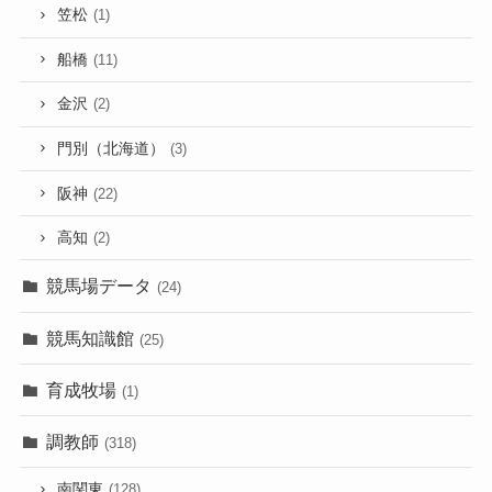
笠松
(1)
船橋
(11)
金沢
(2)
門別（北海道）
(3)
阪神
(22)
高知
(2)
競馬場データ
(24)
競馬知識館
(25)
育成牧場
(1)
調教師
(318)
南関東
(128)