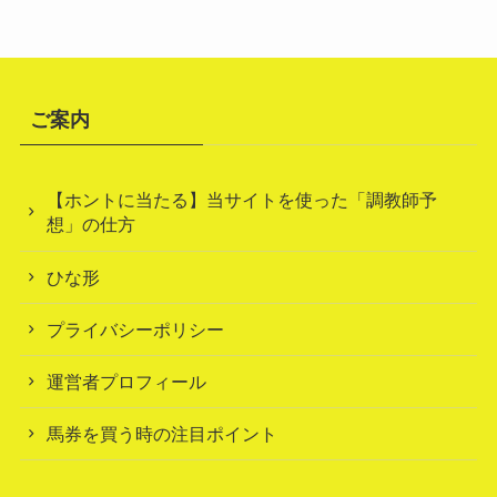
ご案内
【ホントに当たる】当サイトを使った「調教師予
想」の仕方
ひな形
プライバシーポリシー
運営者プロフィール
馬券を買う時の注目ポイント