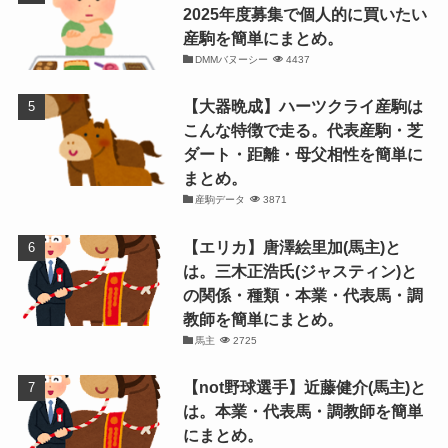
2025年度募集で個人的に買いたい
産駒を簡単にまとめ。
DMMバヌーシー
4437
【大器晩成】ハーツクライ産駒は
こんな特徴で走る。代表産駒・芝
ダート・距離・母父相性を簡単に
まとめ。
産駒データ
3871
【エリカ】唐澤絵里加(馬主)と
は。三木正浩氏(ジャスティン)と
の関係・種類・本業・代表馬・調
教師を簡単にまとめ。
馬主
2725
【not野球選手】近藤健介(馬主)と
は。本業・代表馬・調教師を簡単
にまとめ。