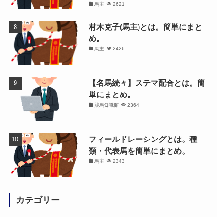
馬主
2621
村木克子(馬主)とは。簡単にまと
め。
馬主
2426
【名馬続々】ステマ配合とは。簡
単にまとめ。
競馬知識館
2364
フィールドレーシングとは。種
類・代表馬を簡単にまとめ。
馬主
2343
カテゴリー