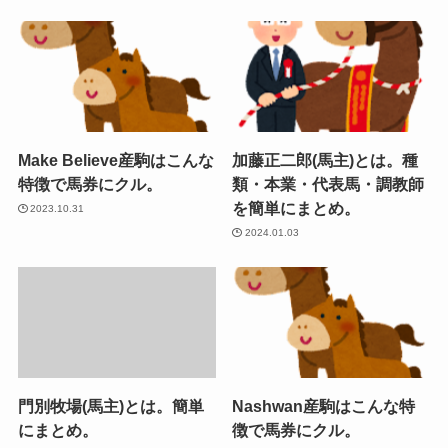
Make Believe産駒はこんな
加藤正二郎(馬主)とは。種
特徴で馬券にクル。
類・本業・代表馬・調教師
を簡単にまとめ。
2023.10.31
2024.01.03
門別牧場(馬主)とは。簡単
Nashwan産駒はこんな特
にまとめ。
徴で馬券にクル。