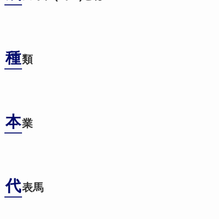
種
類
本
業
代
表馬