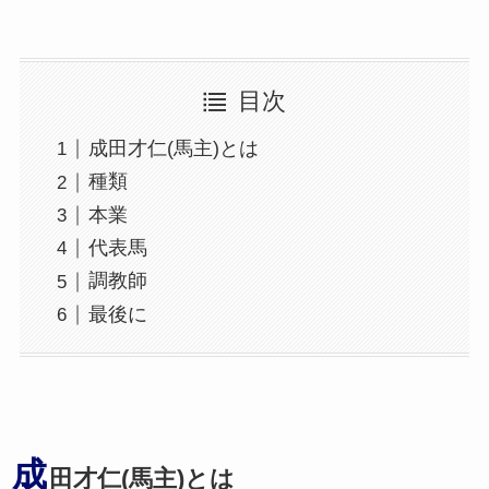
目次
成田才仁(馬主)とは
種類
本業
代表馬
調教師
最後に
成
田才仁(馬主)とは