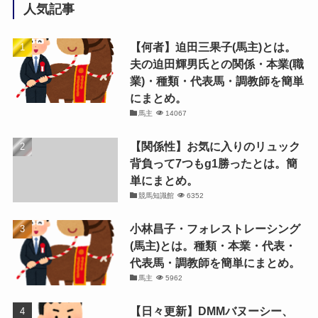
人気記事
【何者】迫田三果子(馬主)とは。
夫の迫田輝男氏との関係・本業(職
業)・種類・代表馬・調教師を簡単
にまとめ。
馬主
14067
【関係性】お気に入りのリュック
背負って7つもg1勝ったとは。簡
単にまとめ。
競馬知識館
6352
小林昌子・フォレストレーシング
(馬主)とは。種類・本業・代表・
代表馬・調教師を簡単にまとめ。
馬主
5962
【日々更新】DMMバヌーシー、