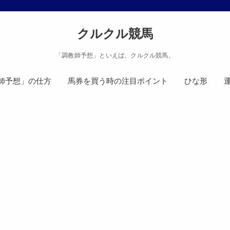
クルクル競馬
「調教師予想」といえば、クルクル競馬。
師予想」の仕方
馬券を買う時の注目ポイント
ひな形