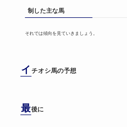
制した主な馬
それでは傾向を見ていきましょう。
イ
チオシ馬の予想
最
後に