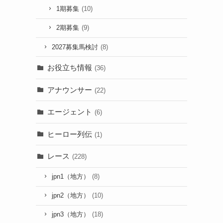
1期募集
(10)
2期募集
(9)
2027募集馬検討
(8)
お役立ち情報
(36)
アナウンサー
(22)
エージェント
(6)
ヒーロー列伝
(1)
レース
(228)
jpn1（地方）
(8)
jpn2（地方）
(10)
jpn3（地方）
(18)