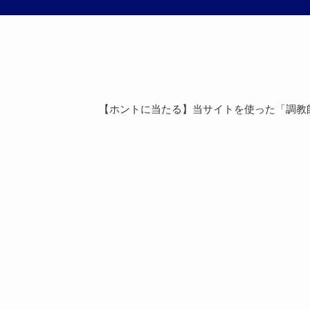
【ホントに当たる】当サイトを使った「調教