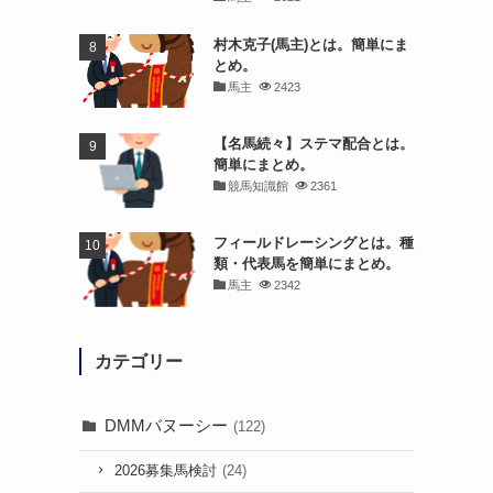
村木克子(馬主)とは。簡単にま
とめ。
馬主
2423
【名馬続々】ステマ配合とは。
簡単にまとめ。
競馬知識館
2361
フィールドレーシングとは。種
類・代表馬を簡単にまとめ。
馬主
2342
カテゴリー
DMMバヌーシー
(122)
2026募集馬検討
(24)