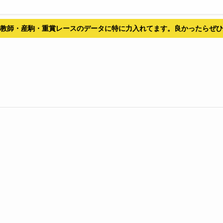
教師・産駒・重賞レースのデータに特に力入れてます。良かったらぜひ