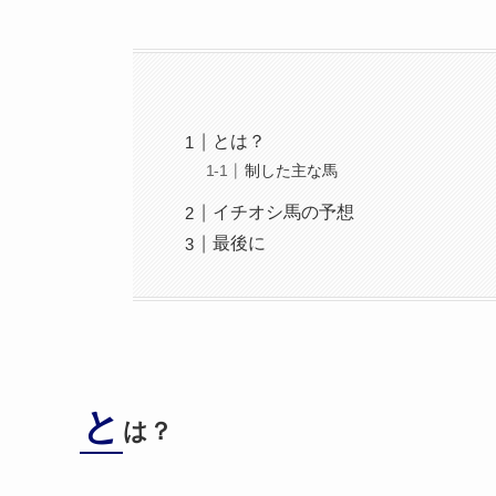
とは？
制した主な馬
イチオシ馬の予想
最後に
と
は？