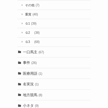
その他
(7)
重賞
(40)
Ｇ1
(39)
Ｇ2
(38)
Ｇ3
(68)
一口馬主
(67)
事件
(26)
医療用語
(1)
名実況
(1)
地方競馬
(8)
小ネタ
(9)