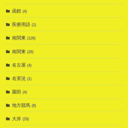
函館
(4)
医療用語
(1)
南関東
(128)
南関東
(28)
名古屋
(4)
名実況
(1)
園田
(4)
地方競馬
(8)
大井
(29)