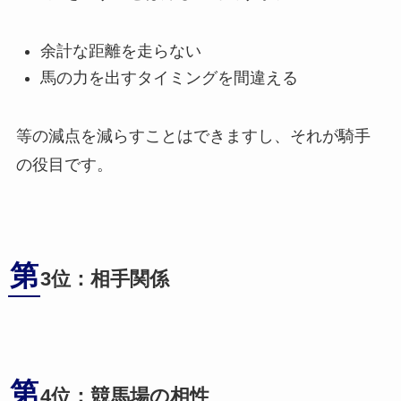
余計な距離を走らない
馬の力を出すタイミングを間違える
等の減点を減らすことはできますし、それが騎手
の役目です。
第
3位：相手関係
第
4位：競馬場の相性