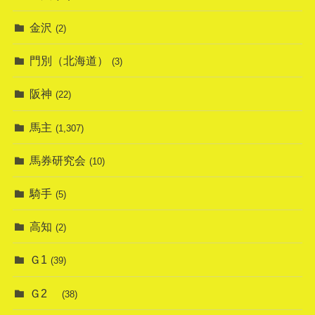
金沢
(2)
門別（北海道）
(3)
阪神
(22)
馬主
(1,307)
馬券研究会
(10)
騎手
(5)
高知
(2)
Ｇ1
(39)
Ｇ2
(38)