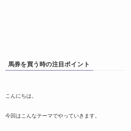
馬券を買う時の注目ポイント
こんにちは。
今回はこんなテーマでやっていきます。