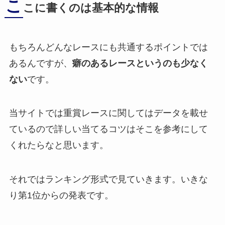
こ
こに書くのは基本的な情報
もちろんどんなレースにも共通するポイントでは
あるんですが、
癖のあるレースというのも少なく
ない
です。
当サイトでは重賞レースに関してはデータを載せ
ているので詳しい当てるコツはそこを参考にして
くれたらなと思います。
それではランキング形式で見ていきます。いきな
り第1位からの発表です。