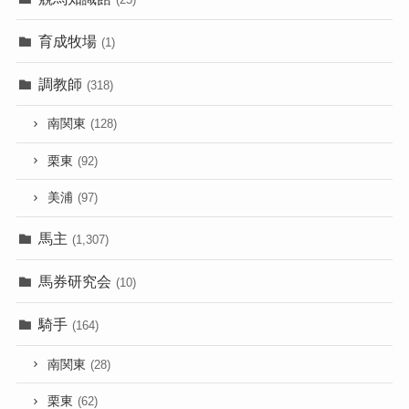
育成牧場
(1)
調教師
(318)
南関東
(128)
栗東
(92)
美浦
(97)
馬主
(1,307)
馬券研究会
(10)
騎手
(164)
南関東
(28)
栗東
(62)