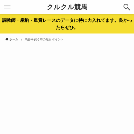
クルクル競馬
調教師・産駒・重賞レースのデータに特に力入れてます。良かっ
たらぜひ。
ホーム
馬券を買う時の注目ポイント