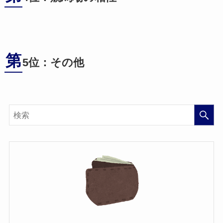
第
5位：その他