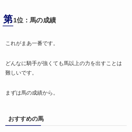
第
1位：馬の成績
これがまあ一番です。
どんなに騎手が強くても馬以上の力を出すことは
難しいです。
まずは馬の成績から。
おすすめの馬