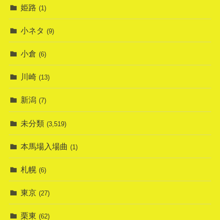
姫路
(1)
小ネタ
(9)
小倉
(6)
川崎
(13)
新潟
(7)
未分類
(3,519)
本馬場入場曲
(1)
札幌
(6)
東京
(27)
栗東
(62)