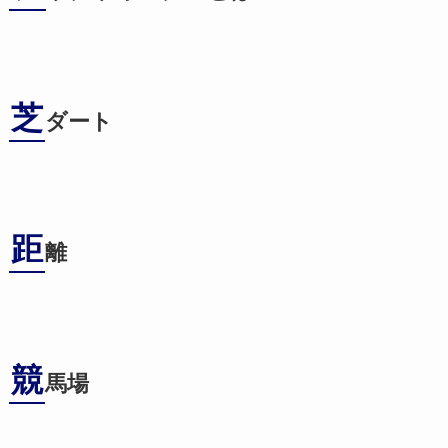
芝
ダート
距
離
競
馬場