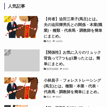
人気記事
【何者】迫田三果子(馬主)とは。
夫の迫田輝男氏との関係・本業(職
業)・種類・代表馬・調教師を簡単
にまとめ。
馬主
14061
【関係性】お気に入りのリュック
背負って7つもg1勝ったとは。簡
単にまとめ。
競馬知識館
6352
小林昌子・フォレストレーシング
(馬主)とは。種類・本業・代表・
代表馬・調教師を簡単にまとめ。
馬主
5957