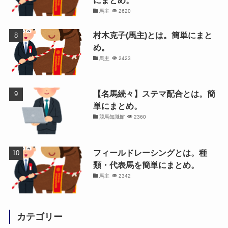
にまとめ。
馬主
2620
村木克子(馬主)とは。簡単にまと
め。
馬主
2423
【名馬続々】ステマ配合とは。簡
単にまとめ。
競馬知識館
2360
フィールドレーシングとは。種
類・代表馬を簡単にまとめ。
馬主
2342
カテゴリー