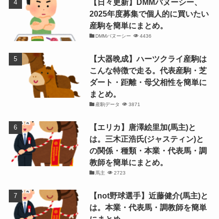
【日々更新】DMMバヌーシー、
2025年度募集で個人的に買いたい
産駒を簡単にまとめ。
DMMバヌーシー
4436
【大器晩成】ハーツクライ産駒は
こんな特徴で走る。代表産駒・芝
ダート・距離・母父相性を簡単に
まとめ。
産駒データ
3871
【エリカ】唐澤絵里加(馬主)と
は。三木正浩氏(ジャスティン)と
の関係・種類・本業・代表馬・調
教師を簡単にまとめ。
馬主
2723
【not野球選手】近藤健介(馬主)と
は。本業・代表馬・調教師を簡単