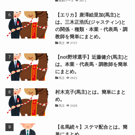
産駒データ
3871
【エリカ】唐澤絵里加(馬主)と
は。三木正浩氏(ジャスティン)と
の関係・種類・本業・代表馬・調
教師を簡単にまとめ。
馬主
2727
【not野球選手】近藤健介(馬主)と
は。本業・代表馬・調教師を簡単
にまとめ。
馬主
2621
村木克子(馬主)とは。簡単にまと
め。
馬主
2426
【名馬続々】ステマ配合とは。簡
単にまとめ。