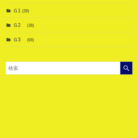
Ｇ1
(39)
Ｇ2
(38)
Ｇ3
(68)