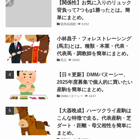
【関係性】お気に入りのリュック
背負って7つもg1勝ったとは。簡
単にまとめ。
競馬知識館
6352
小林昌子・フォレストレーシング
(馬主)とは。種類・本業・代表・
代表馬・調教師を簡単にまとめ。
馬主
5966
【日々更新】DMMバヌーシー、
2025年度募集で個人的に買いたい
産駒を簡単にまとめ。
DMMバヌーシー
4437
【大器晩成】ハーツクライ産駒は
こんな特徴で走る。代表産駒・芝
ダート・距離・母父相性を簡単に
まとめ。