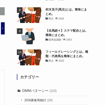
村木克子(馬主)とは。簡単にま
とめ。
馬主
2426
【名馬続々】ステマ配合とは。
簡単にまとめ。
競馬知識館
2363
フィールドレーシングとは。種
類・代表馬を簡単にまとめ。
馬主
2343
カテゴリー
DMMバヌーシー
(122)
2026募集馬検討
(24)