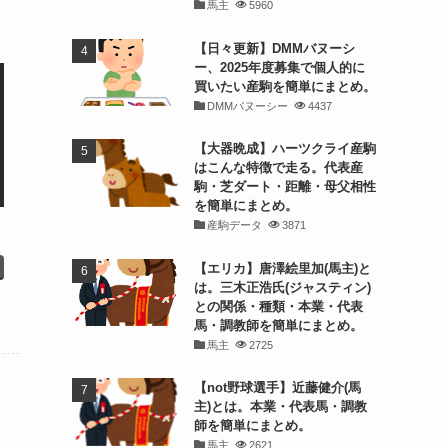
馬主
5960
【日々更新】DMMバヌーシ
ー、2025年度募集で個人的に
買いたい産駒を簡単にまとめ。
DMMバヌーシー
4437
【大器晩成】ハーツクライ産駒
はこんな特徴で走る。代表産
駒・芝ダート・距離・母父相性
を簡単にまとめ。
産駒データ
3871
【エリカ】唐澤絵里加(馬主)と
は。三木正浩氏(ジャスティン)
との関係・種類・本業・代表
馬・調教師を簡単にまとめ。
馬主
2725
【not野球選手】近藤健介(馬
主)とは。本業・代表馬・調教
師を簡単にまとめ。
馬主
2621