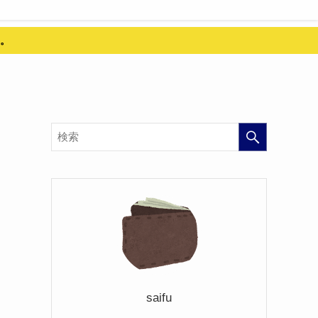
。
saifu