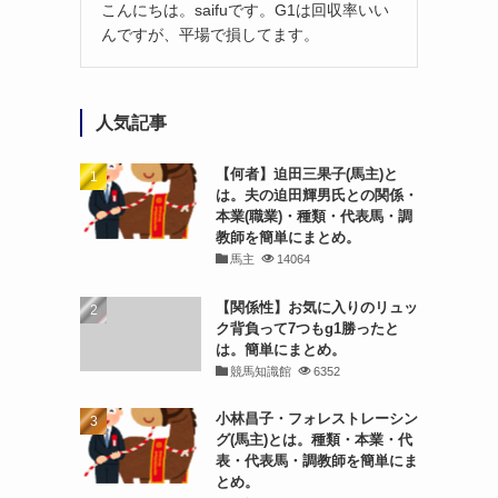
こんにちは。saifuです。G1は回収率いい
んですが、平場で損してます。
人気記事
【何者】迫田三果子(馬主)と
は。夫の迫田輝男氏との関係・
本業(職業)・種類・代表馬・調
教師を簡単にまとめ。
馬主
14064
【関係性】お気に入りのリュッ
ク背負って7つもg1勝ったと
は。簡単にまとめ。
競馬知識館
6352
小林昌子・フォレストレーシン
グ(馬主)とは。種類・本業・代
表・代表馬・調教師を簡単にま
とめ。