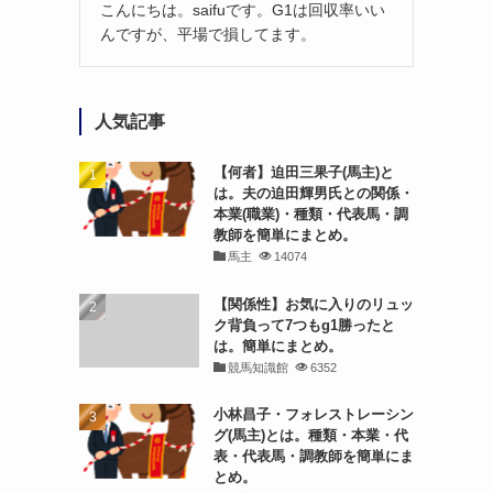
こんにちは。saifuです。G1は回収率いい
んですが、平場で損してます。
人気記事
【何者】迫田三果子(馬主)と
は。夫の迫田輝男氏との関係・
本業(職業)・種類・代表馬・調
教師を簡単にまとめ。
馬主
14074
【関係性】お気に入りのリュッ
ク背負って7つもg1勝ったと
は。簡単にまとめ。
競馬知識館
6352
小林昌子・フォレストレーシン
グ(馬主)とは。種類・本業・代
表・代表馬・調教師を簡単にま
とめ。