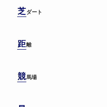
芝
ダート
距
離
競
馬場