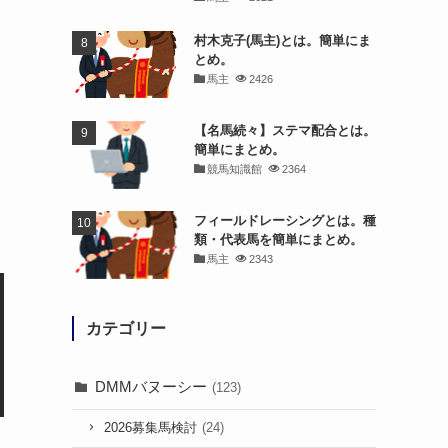
村木克子(馬主)とは。簡単にま
とめ。
馬主
2426
【名馬続々】ステマ配合とは。
簡単にまとめ。
競馬知識館
2364
フィールドレーシングとは。種
類・代表馬を簡単にまとめ。
馬主
2343
カテゴリー
DMMバヌーシー
(123)
2026募集馬検討
(24)