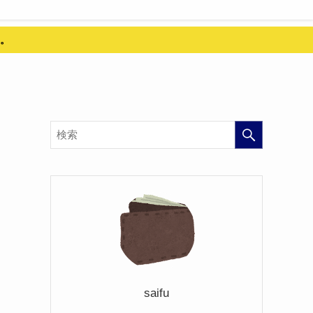
。
saifu