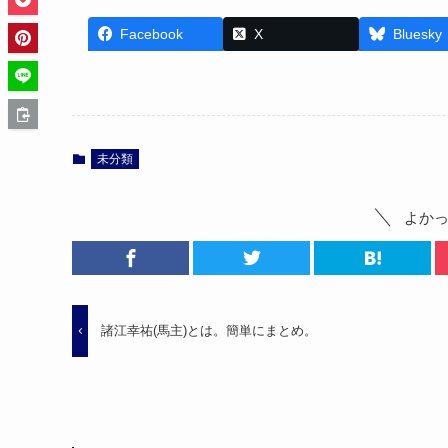
Facebook
X
Bluesky
未分類
よか
諸江幸祐(馬主)とは。簡単にまとめ。