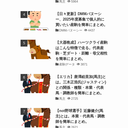
馬主
5964
【日々更新】DMMバヌーシ
ー、2025年度募集で個人的に
買いたい産駒を簡単にまとめ。
DMMバヌーシー
4437
【大器晩成】ハーツクライ産駒
はこんな特徴で走る。代表産
駒・芝ダート・距離・母父相性
を簡単にまとめ。
産駒データ
3871
【エリカ】唐澤絵里加(馬主)と
は。三木正浩氏(ジャスティン)
との関係・種類・本業・代表
馬・調教師を簡単にまとめ。
馬主
2725
【not野球選手】近藤健介(馬
主)とは。本業・代表馬・調教
師を簡単にまとめ。
馬主
2621