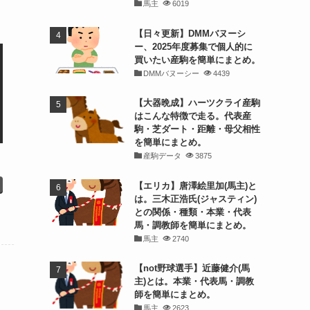
馬主
6019
【日々更新】DMMバヌーシ
ー、2025年度募集で個人的に
買いたい産駒を簡単にまとめ。
DMMバヌーシー
4439
【大器晩成】ハーツクライ産駒
はこんな特徴で走る。代表産
駒・芝ダート・距離・母父相性
を簡単にまとめ。
産駒データ
3875
【エリカ】唐澤絵里加(馬主)と
は。三木正浩氏(ジャスティン)
との関係・種類・本業・代表
馬・調教師を簡単にまとめ。
馬主
2740
【not野球選手】近藤健介(馬
主)とは。本業・代表馬・調教
師を簡単にまとめ。
馬主
2623