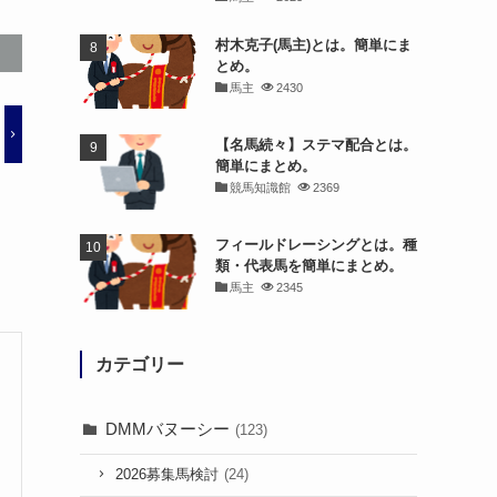
村木克子(馬主)とは。簡単にま
とめ。
馬主
2430
【名馬続々】ステマ配合とは。
簡単にまとめ。
競馬知識館
2369
フィールドレーシングとは。種
類・代表馬を簡単にまとめ。
馬主
2345
カテゴリー
DMMバヌーシー
(123)
2026募集馬検討
(24)