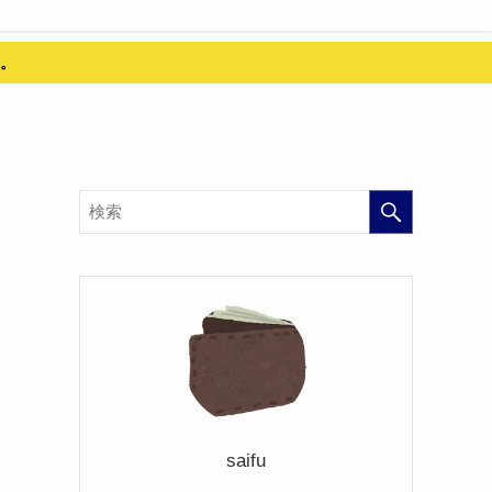
。
saifu